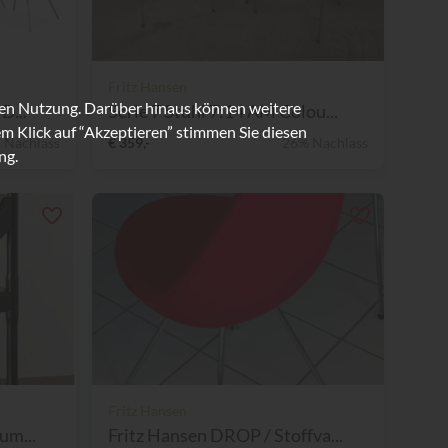
Fritz Hansen
ren Nutzung. Darüber hinaus können weitere
D...
Serie 7 Stuhl 7:14 AM Colou...
m Klick auf “Akzeptieren” stimmen Sie diesen
 Nachlass
€ 359,-
26% Nachlass
ng.
Fritz Hansen
um...
Fritz Hansen DROP / Stoffva...