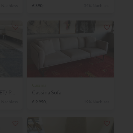
 Nachlass
€ 590,-
34% Nachlass
Cassina
Teppich - REMADE CARPET/ PA...
Cassina Sofa
 Nachlass
€ 9.950,-
19% Nachlass