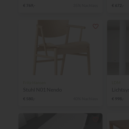
€ 769,-
35% Nachlass
€ 672,-
Fritz Hansen
LDM
Stuhl N01 Nendo
Lichtsys
€ 580,-
40% Nachlass
€ 998,-