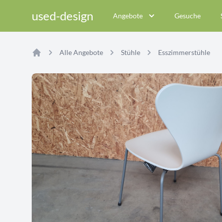
used-design
Angebote
Gesuche
Alle Angebote
Stühle
Esszimmerstühle
Home