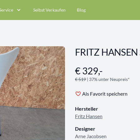
Service
Selbst Verkaufen
Blog
FRITZ HANSEN S
€ 329,-
Angebotsinformationen
€ 519
| 37% unter Neupreis*
Als Favorit speichern
Hersteller
Fritz Hansen
Designer
Arne Jacobsen