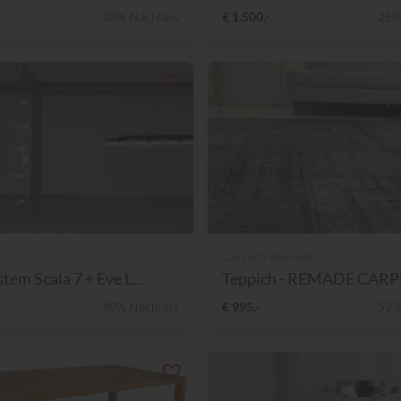
30% Nachlass
€ 1.500,-
25%
Carpets Remade
tem Scala 7 + Eve L...
40% Nachlass
€ 995,-
52%