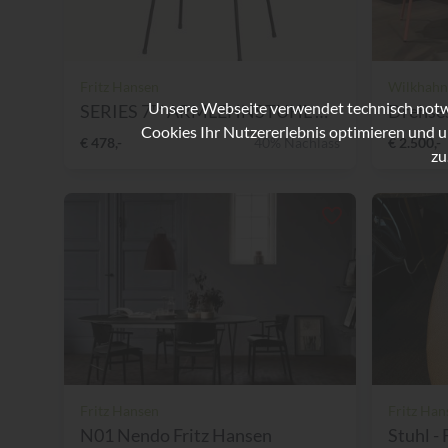
Fritz Hansen
Wilkhahn
Unsere Webseite verwendet technisch notwe
SERIES 7™ ARMLEHNSTUHL Desi...
Drehse
Cookies Ihr Nutzererlebnis optimieren und u
€ 478,-
40% Nachlass
€ 2.500,-
zu
Fritz Hansen
Fritz Han
N01 Nendo Fritz Hansen
Stuhl - 