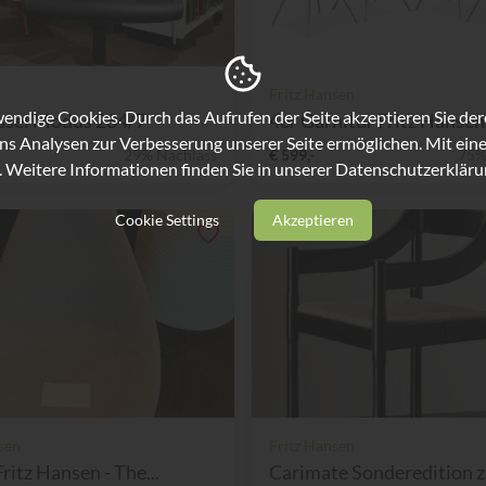
Fritz Hansen
ndige Cookies. Durch das Aufrufen der Seite akzeptieren Sie de
ssel Modus 284/7
4er Garnitur Fritz Hansen 
ns Analysen zur Verbesserung unserer Seite ermöglichen. Mit eine
29% Nachlass
€ 599,-
75%
. Weitere Informationen finden Sie in unserer
Datenschutzerkläru
Cookie Settings
Akzeptieren
sen
Fritz Hansen
Fritz Hansen - The...
Carimate Sonderedition z