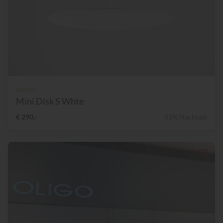
Lumini
Mini Disk S Whte
€ 290,-
51% Nachlass