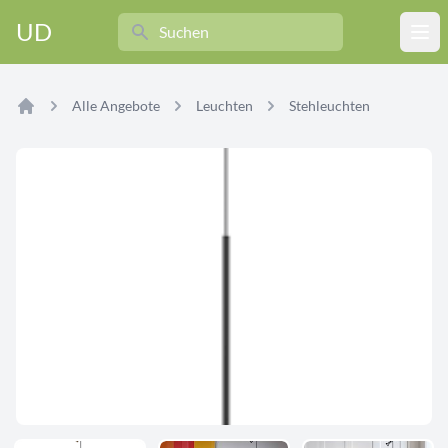
Search
UD
Ope
Alle Angebote
Leuchten
Stehleuchten
Home