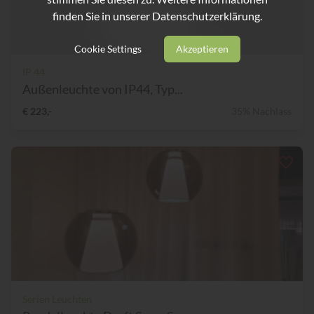
finden Sie in unserer
Datenschutzerklärung.
Cookie Settings
Akzeptieren
IP 44
Außenleuchte von IP44, Typ...
€ 223,-
35% Nachlass
Serien Leuchten