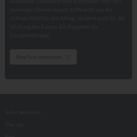
Sideboard, Lowboard oder Kommode? Wer ihre
jeweiligen Stärken kennt, trifft nicht nur die
richtige Wahl für den Alltag, sondern auch für die
Wirkung des Raums. Ein Ratgeber für
Designliebhaber.
Blog Post weiterlesen
Footer
Selbst Verkaufen
Über uns
Blog