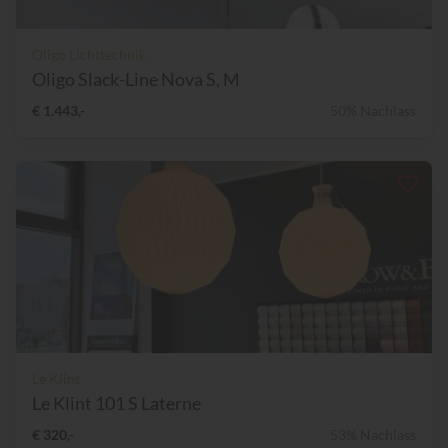
Oligo Lichttechnik
Oligo Slack-Line Nova S, M
€ 1.443,-
50% Nachlass
Le Klint
Le Klint 101 S Laterne
€ 320,-
53% Nachlass