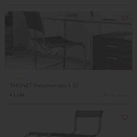
Thonet
THONET Freischwinger S 33
€ 1.140,-
29% Nachlass