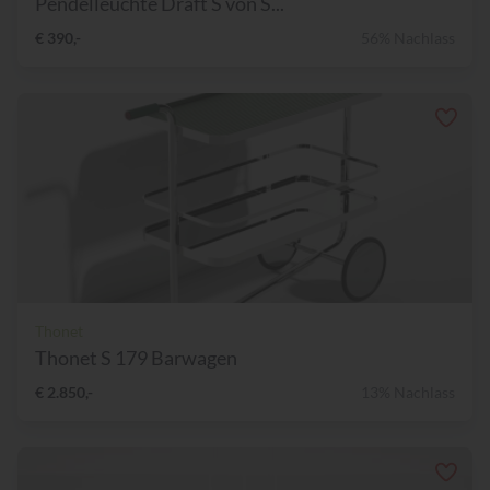
Pendelleuchte Draft S von S...
€ 390,-
56% Nachlass
Thonet
Thonet S 179 Barwagen
€ 2.850,-
13% Nachlass