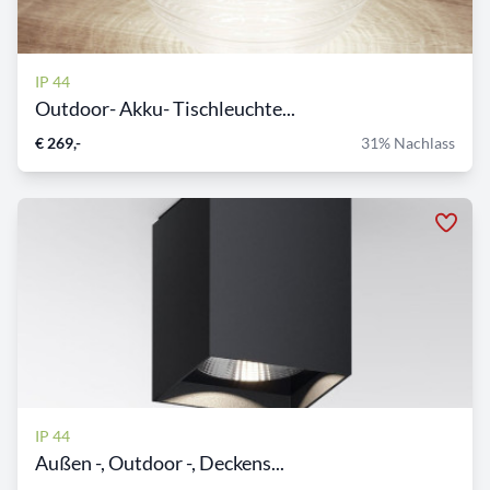
IP 44
Outdoor- Akku- Tischleuchte...
€ 269,-
31% Nachlass
IP 44
Außen -, Outdoor -, Deckens...