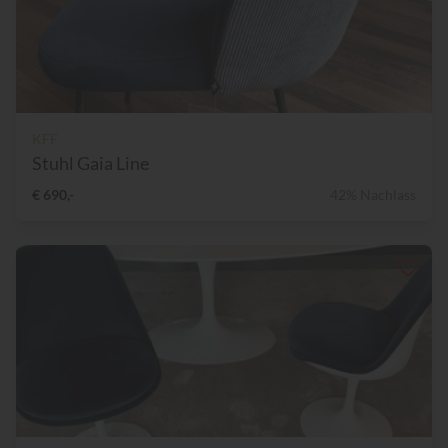
KFF
Stuhl Gaia Line
€ 690,-
42% Nachlass