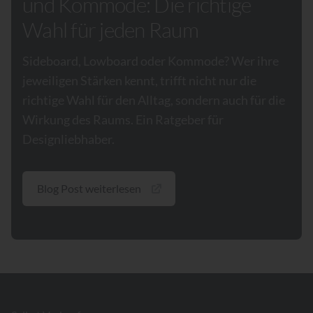
und Kommode: Die richtige
Wahl für jeden Raum
Sideboard, Lowboard oder Kommode? Wer ihre
jeweiligen Stärken kennt, trifft nicht nur die
richtige Wahl für den Alltag, sondern auch für die
Wirkung des Raums. Ein Ratgeber für
Designliebhaber.
Blog Post weiterlesen
Footer