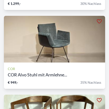
€ 1.299,-
30% Nachlass
COR
COR Alvo Stuhl mit Armlehne...
€ 949,-
35% Nachlass