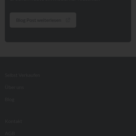
Blog Post weiterlesen
Footer
Selbst Verkaufen
Über uns
Blog
Kontakt
AGB