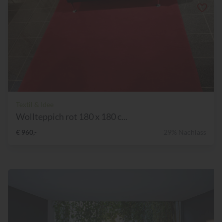
Textil & Idee
Wollteppich rot 180 x 180 c...
€ 960,-
29% Nachlass