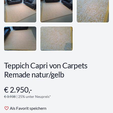
Teppich Capri von Carpets
Remade natur/gelb
€ 2.950,-
Angebotsinformationen
€ 3.938
| 25% unter Neupreis*
Als Favorit speichern