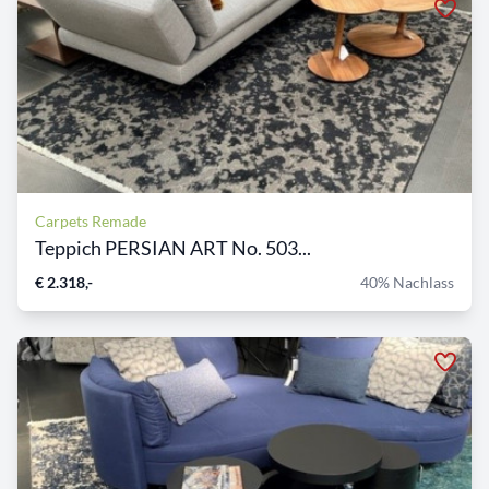
Carpets Remade
Teppich PERSIAN ART No. 503...
€ 2.318,-
40% Nachlass