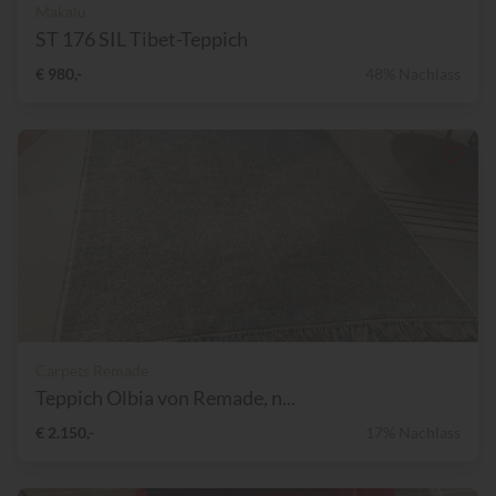
Makalu
ST 176 SIL Tibet-Teppich
€ 980,-
48% Nachlass
Carpets Remade
Teppich Olbia von Remade, n...
€ 2.150,-
17% Nachlass