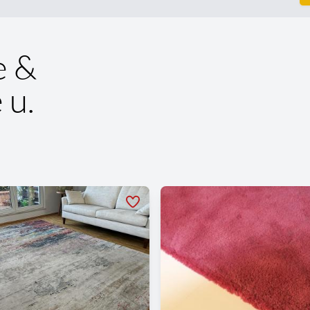
e &
 u.