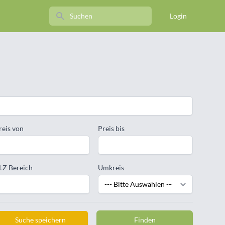
Search
Login
reis von
Preis bis
LZ Bereich
Umkreis
Suche speichern
Finden