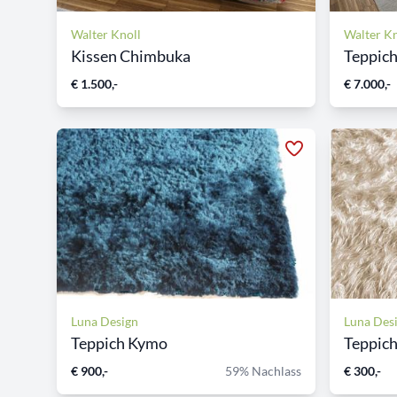
Walter Knoll
Walter Kn
Kissen Chimbuka
Teppic
€ 1.500,-
€ 7.000,-
Luna Design
Luna Des
Teppich Kymo
Teppich
€ 900,-
59% Nachlass
€ 300,-