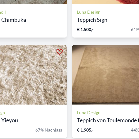
oll
Luna Design
h Chimbuka
Teppich Sign
€ 1.500,-
61%
ign
Luna Design
 Yieyou
Teppich von Toulemonde fü
67% Nachlass
€ 1.905,-
44%