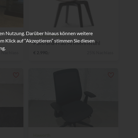
ren Nutzung. Darüber hinaus können weitere
Poltrona Frau
m Klick auf “Akzeptieren” stimmen Sie diesen
Poltrona Frau Armlehnstuhl
ng.
 Nachlass
€ 2.990,-
25% Nachlass
Haworth