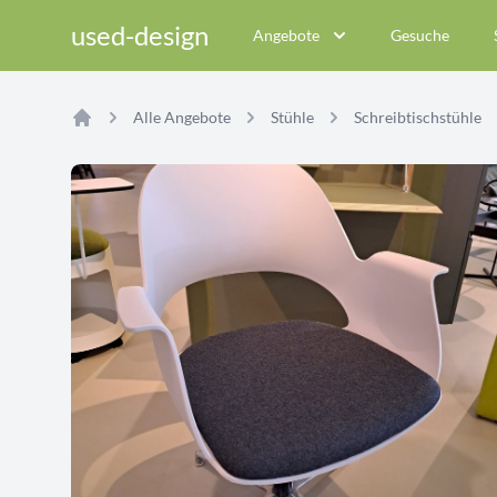
used-design
Angebote
Gesuche
Alle Angebote
Stühle
Schreibtischstühle
Home