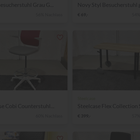
Besucherstuhl Grau G...
Novy Styl Besucherstuhl g
56% Nachlass
€ 69,-
54%
Steelcase
se Cobi Counterstuhl...
Steelcase Flex Collection S
60% Nachlass
€ 399,-
57%