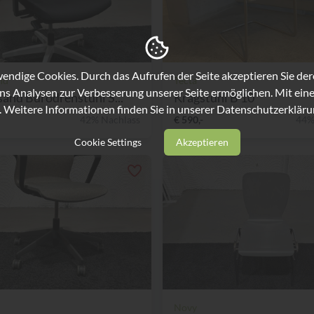
ndige Cookies. Durch das Aufrufen der Seite akzeptieren Sie de
nd
Tecta
ns Analysen zur Verbesserung unserer Seite ermöglichen. Mit eine
sand Bürodrehstuhl S...
Kragstuhl B 10
. Weitere Informationen finden Sie in unserer
Datenschutzerkläru
42% Nachlass
€ 590,-
44%
Cookie Settings
Akzeptieren
Novy