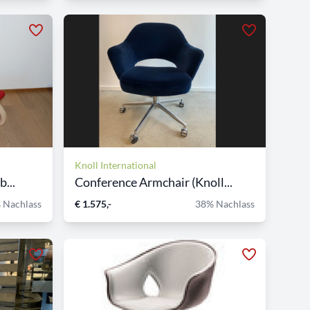
Knoll International
...
Conference Armchair (Knoll...
 Nachlass
€ 1.575,-
38% Nachlass