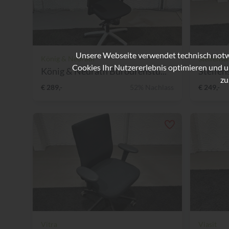
Unsere Webseite verwendet technisch notwe
König & Neurath
Steifensa
Cookies Ihr Nutzererlebnis optimieren und u
König & Neurath Bürodrehstu...
Steifen
zu
€ 289,-
52% Nachlass
€ 249,-
Vitra
Viasit