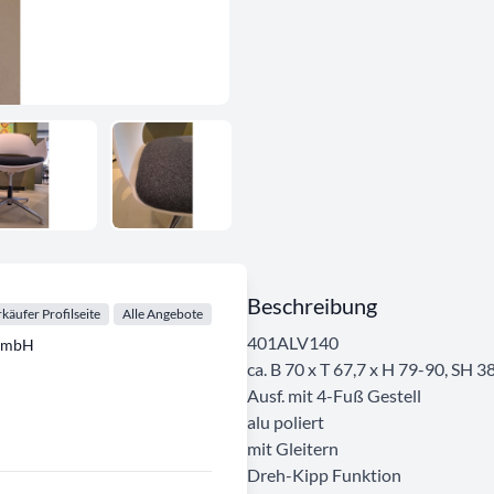
Beschreibung
käufer Profilseite
Alle Angebote
401ALV140
GmbH
ca. B 70 x T 67,7 x H 79-90, SH 3
Ausf. mit 4-Fuß Gestell
alu poliert
mit Gleitern
Dreh-Kipp Funktion