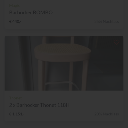
Magis
Barhocker BOMBO
€ 440,-
35% Nachlass
Thonet
2 x Barhocker Thonet 118H
€ 1.151,-
20% Nachlass