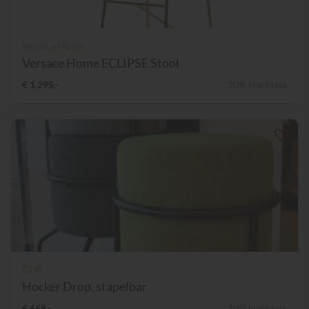
Versace Home
Versace Home ECLIPSE Stool
€ 1.295,-
30% Nachlass
COR
Hocker Drop, stapelbar
€ 668,-
10% Nachlass