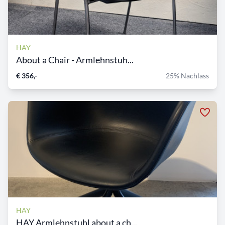
HAY
About a Chair - Armlehnstuh...
€ 356,-
25% Nachlass
HAY
HAY Armlehnstuhl about a ch...