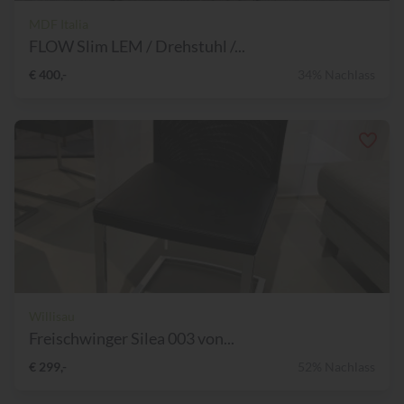
MDF Italia
FLOW Slim LEM / Drehstuhl /...
€ 400,-
34% Nachlass
Willisau
Freischwinger Silea 003 von...
€ 299,-
52% Nachlass