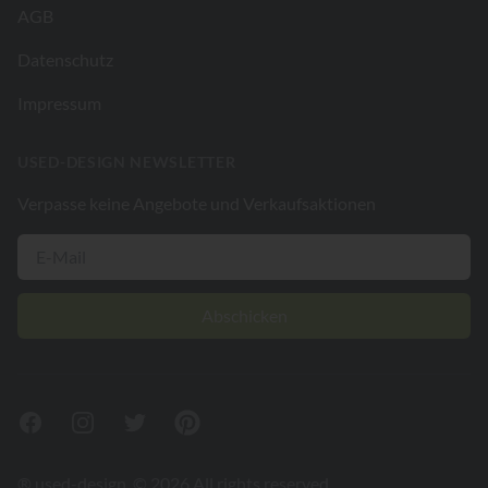
AGB
Datenschutz
Impressum
USED-DESIGN NEWSLETTER
Verpasse keine Angebote und Verkaufsaktionen
Abschicken
Facebook
Instagram
Twitter
Pinterest
® used-design. © 2026 All rights reserved.