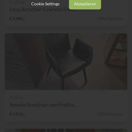
Freifrau
Cookie Settings
Akzeptieren
Leya Armchair Low von Freif...
€ 1.085,-
10% Nachlass
Freifrau
Amelie Armchair von Freifra...
€ 1.541,-
12% Nachlass