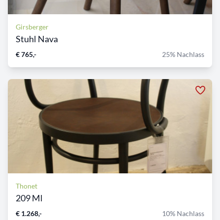
Girsberger
Stuhl Nava
€ 765,-
25% Nachlass
Thonet
209 Ml
€ 1.268,-
10% Nachlass