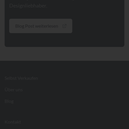
Designliebhaber.
Blog Post weiterlesen
Footer
Selbst Verkaufen
Über uns
Blog
Kontakt