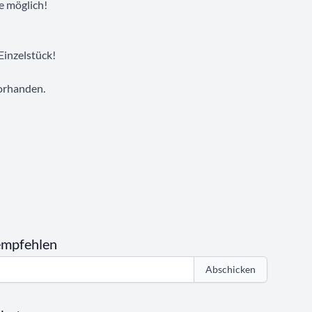
e möglich!
 Einzelstück!
orhanden.
empfehlen
Abschicken