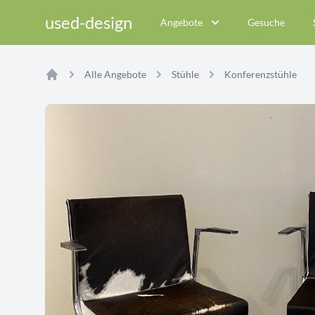
used-design
Angebote
Gesuche
Alle Angebote
Stühle
Konferenzstühle
Home