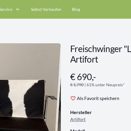
Service
Selbst Verkaufen
Blog
Freischwinger "L
Artifort
€ 690,-
Angebotsinformationen
€ 1.790
| 61% unter Neupreis*
Als Favorit speichern
Hersteller
Artifort
Modell