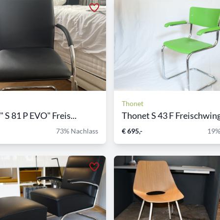
Thonet
 S 81 P EVO" Freis...
Thonet S 43 F Freischwinge
73% Nachlass
€ 695,-
19%