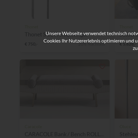
Thonet
Thonet
Unsere Webseite verwendet technisch notwe
Thonet S 33 Freischwinger
Sessel S
Cookies Ihr Nutzererlebnis optimieren und u
€ 750,-
20% Nachlass
€ 5.628,-
zu
Caracole
Oluce
CARACOLE Bank / Bench ROLL...
Stehleu