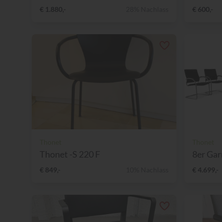
€ 1.880,-
28% Nachlass
€ 600,-
Thonet
Thonet
Thonet -S 220 F
8er Gar
€ 849,-
10% Nachlass
€ 4.699,-