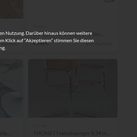
Thonet
ren Nutzung. Darüber hinaus können weitere
8er Garnitur Thonet S74 Sto...
m Klick auf “Akzeptieren” stimmen Sie diesen
 Nachlass
€ 3.499,-
61% Nachlass
ng.
Thonet
te...
THONET Freischwinger S 34 m...