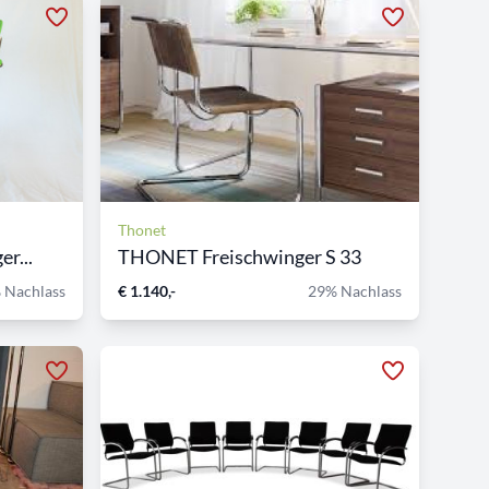
Thonet
r...
THONET Freischwinger S 33
 Nachlass
€ 1.140,-
29% Nachlass