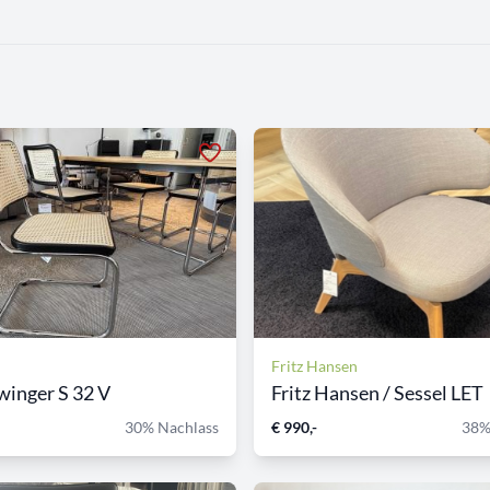
Fritz Hansen
winger S 32 V
Fritz Hansen / Sessel LET
30% Nachlass
€ 990,-
38%