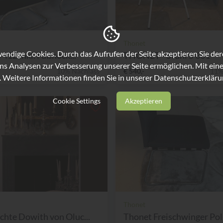
Thonet
ndige Cookies. Durch das Aufrufen der Seite akzeptieren Sie de
 412 inkl. Fußhock...
THONET - Stuhl S 661
ns Analysen zur Verbesserung unserer Seite ermöglichen. Mit eine
10% Nachlass
€ 540,-
11%
. Weitere Informationen finden Sie in unserer
Datenschutzerkläru
Cookie Settings
Akzeptieren
Thonet
chte Dowith von Oluc...
Thonet Freischwinger Pols