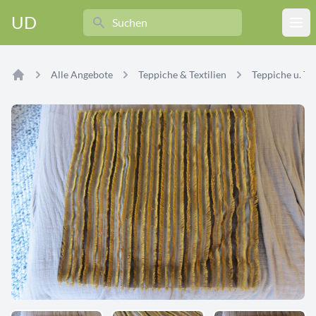
Search
UD
Ope
Alle Angebote
Teppiche & Textilien
Teppiche u. Tex
Home