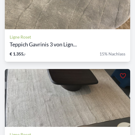
Ligne Roset
Teppich Gavrinis 3 von Lign...
€ 1.355,-
15% Nachlass
Ligne Roset