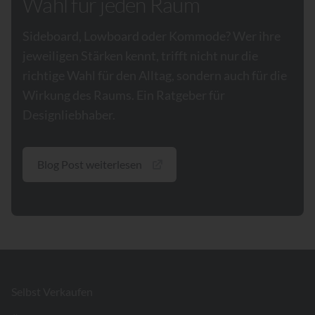
Wahl für jeden Raum
Sideboard, Lowboard oder Kommode? Wer ihre
jeweiligen Stärken kennt, trifft nicht nur die
richtige Wahl für den Alltag, sondern auch für die
Wirkung des Raums. Ein Ratgeber für
Designliebhaber.
Blog Post weiterlesen
Footer
Selbst Verkaufen