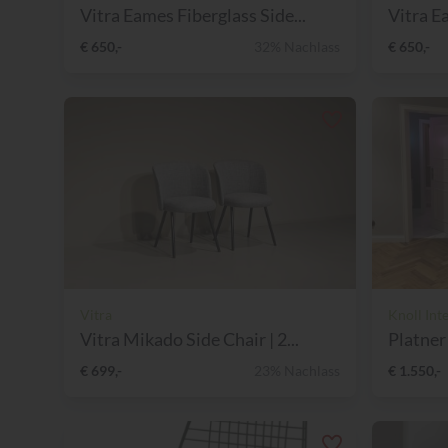
Vitra Eames Fiberglass Side...
Vitra E
€ 650,-
32% Nachlass
€ 650,-
Vitra
Knoll Int
Vitra Mikado Side Chair | 2...
Platner 
€ 699,-
23% Nachlass
€ 1.550,-