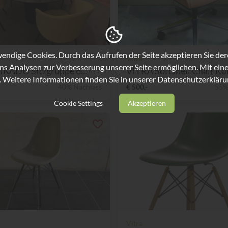
ndige Cookies. Durch das Aufrufen der Seite akzeptieren Sie de
Vitra
ns Analysen zur Verbesserung unserer Seite ermöglichen. Mit eine
IKADO Sitzgruppe 6...
VITRA Softshell Chair Kon
. Weitere Informationen finden Sie in unserer
Datenschutzerkläru
40% Nachlass
€ 500,-
55%
Cookie Settings
Akzeptieren
Vitra