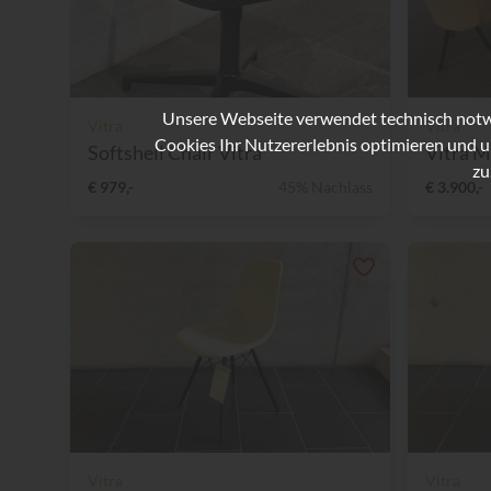
Unsere Webseite verwendet technisch notwe
Vitra
Vitra
Cookies Ihr Nutzererlebnis optimieren und u
Softshell Chair Vitra
Vitra M
zu
€ 979,-
45% Nachlass
€ 3.900,-
Vitra
Vitra