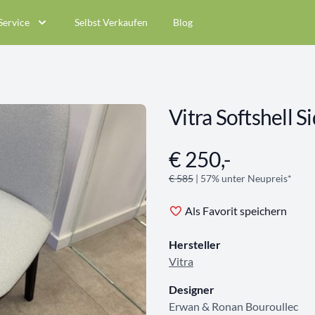
Service
Selbst Verkaufen
Blog
Vitra Softshell S
€ 250,-
Angebotsinformationen
€ 585
| 57% unter Neupreis*
Als Favorit speichern
Hersteller
Vitra
Designer
Erwan & Ronan Bouroullec