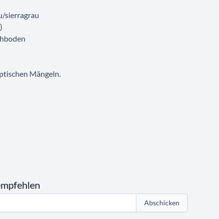
u/sierragrau
)
ichboden
optischen Mängeln.
empfehlen
Abschicken