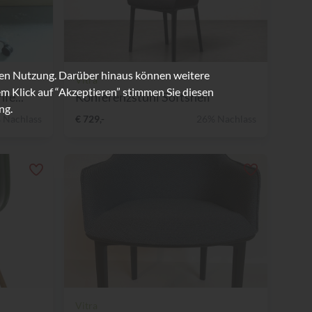
ren Nutzung. Darüber hinaus können weitere
Vitra
m Klick auf “Akzeptieren” stimmen Sie diesen
fe...
Konferenzstuhl Softshell
ng.
 Nachlass
€ 729,-
26% Nachlass
Vitra