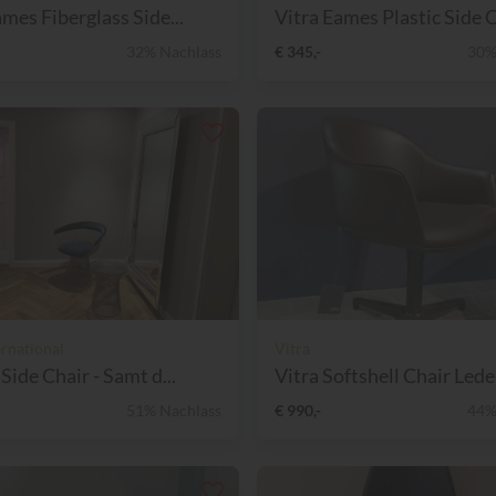
ames Fiberglass Side...
Vitra Eames Plastic Side C
32% Nachlass
€ 345,-
30%
ernational
Vitra
Side Chair - Samt d...
Vitra Softshell Chair Leder
51% Nachlass
€ 990,-
44%