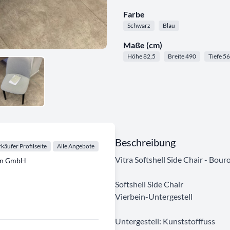
Farbe
Schwarz
Blau
Maße (cm)
Höhe 82,5
Breite 490
Tiefe 56
Beschreibung
käufer Profilseite
Alle Angebote
Vitra Softshell Side Chair - Bour
gen GmbH
Softshell Side Chair
Vierbein-Untergestell
Untergestell: Kunststofffuss