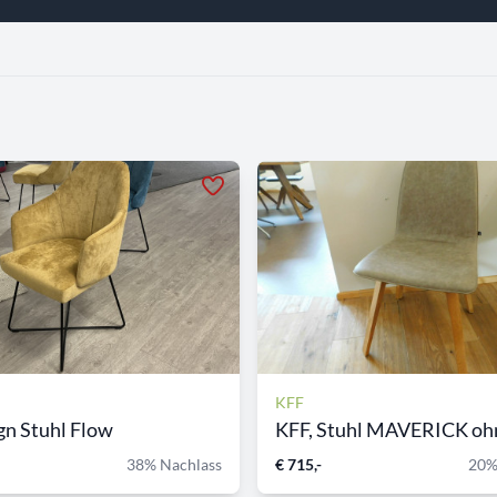
KFF
gn Stuhl Flow
KFF, Stuhl MAVERICK ohne
38% Nachlass
€ 715,-
20%