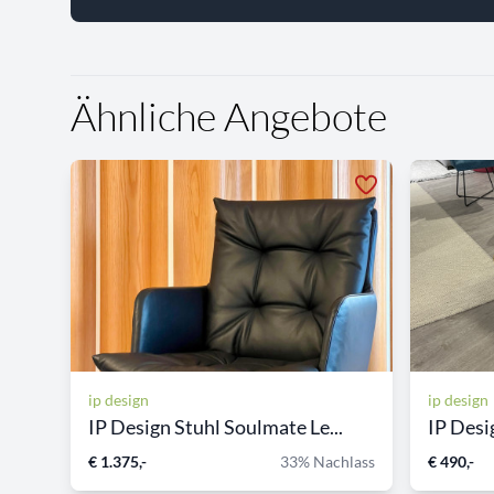
Ähnliche Angebote
ip design
ip design
IP Design Stuhl Soulmate Le...
IP Desi
€ 1.375,-
33% Nachlass
€ 490,-