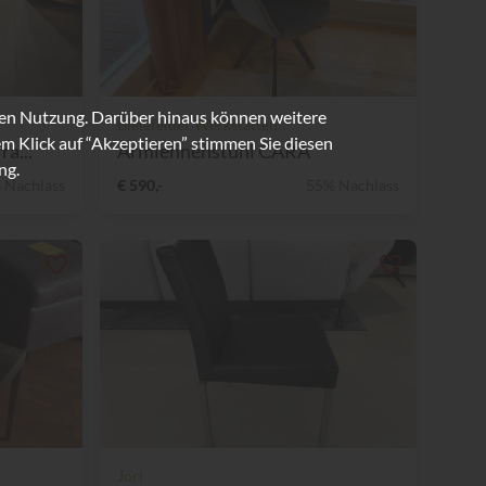
ren Nutzung. Darüber hinaus können weitere
Bielefelder Werkstätten
m Klick auf “Akzeptieren” stimmen Sie diesen
a...
Armlehnenstuhl CARA
ng.
 Nachlass
€ 590,-
55% Nachlass
Jori