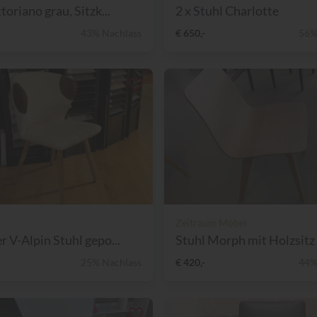
toriano grau, Sitzk...
2 x Stuhl Charlotte
43% Nachlass
€ 650,-
56%
Zeitraum Möbel
r V-Alpin Stuhl gepo...
Stuhl Morph mit Holzsitz 
25% Nachlass
€ 420,-
44%