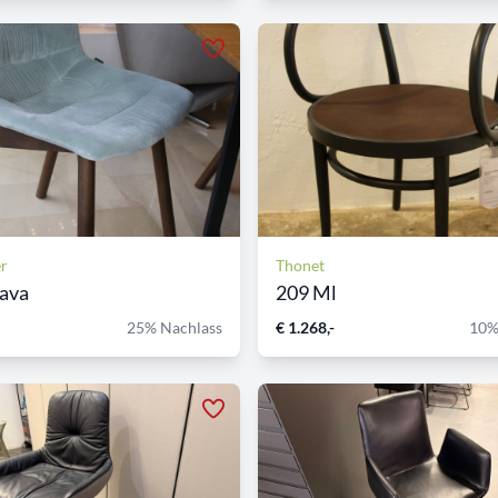
er
Thonet
Nava
209 Ml
25% Nachlass
€ 1.268,-
10%