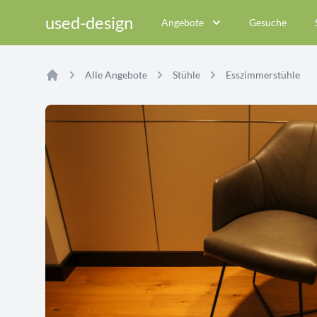
used-design
Angebote
Gesuche
Alle Angebote
Stühle
Esszimmerstühle
Home