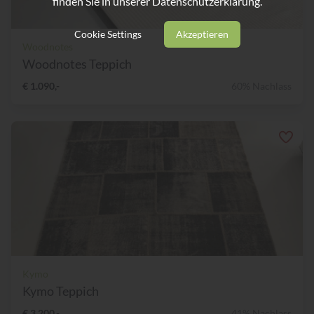
finden Sie in unserer
Datenschutzerklärung.
Cookie Settings
Akzeptieren
Woodnotes
Woodnotes Teppich
€ 1.090,-
60% Nachlass
Kymo
Kymo Teppich
€ 3.200,-
41% Nachlass