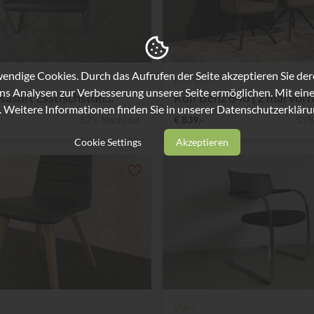
ndige Cookies. Durch das Aufrufen der Seite akzeptieren Sie de
Rolf Benz
ns Analysen zur Verbesserung unserer Seite ermöglichen. Mit eine
sasoft Esstischstuh...
Rolf Benz 640 | 2 mal vorha
. Weitere Informationen finden Sie in unserer
Datenschutzerkläru
87% Nachlass
€ 839,-
55%
Cookie Settings
Akzeptieren
Vitra