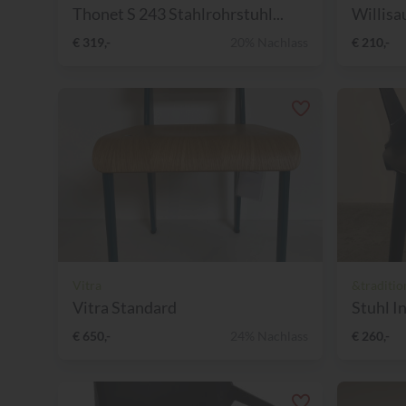
Thonet S 243 Stahlrohrstuhl...
Willisa
€ 319,-
20% Nachlass
€ 210,-
Vitra
&traditio
Vitra Standard
Stuhl I
€ 650,-
24% Nachlass
€ 260,-