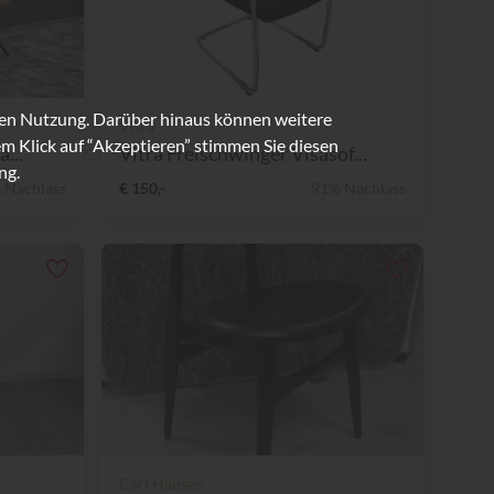
ren Nutzung. Darüber hinaus können weitere
Vitra
m Klick auf “Akzeptieren” stimmen Sie diesen
...
Vitra Freischwinger Visasof...
ng.
 Nachlass
€ 150,-
91% Nachlass
Carl Hansen