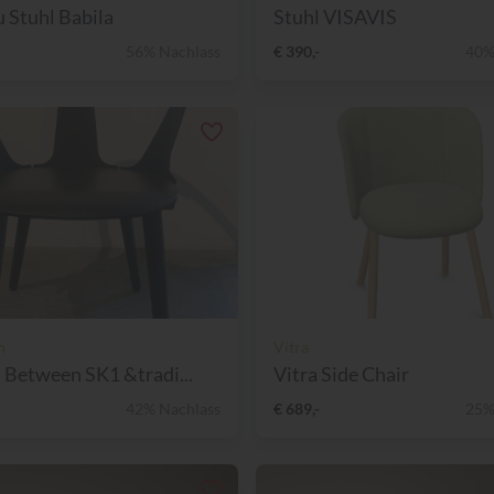
u Stuhl Babila
Stuhl VISAVIS
56% Nachlass
€ 390,-
40%
n
Vitra
n Between SK1 &tradi...
Vitra Side Chair
42% Nachlass
€ 689,-
25%