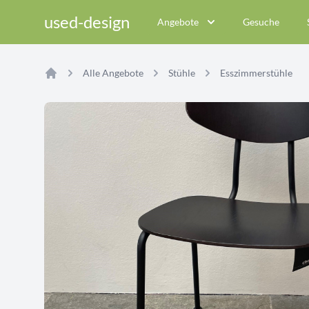
used-design
Angebote
Gesuche
Alle Angebote
Stühle
Esszimmerstühle
Home