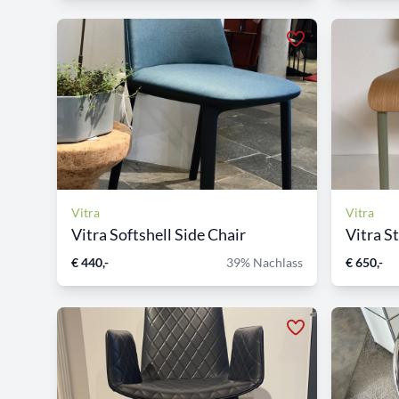
Vitra
Vitra
Vitra Softshell Side Chair
Vitra S
€ 440,-
39% Nachlass
€ 650,-