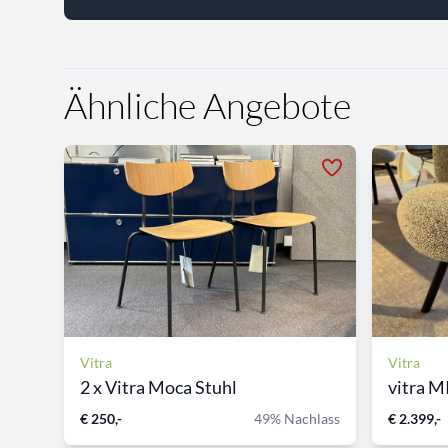
Ähnliche Angebote
Vitra
Vitra
2 x Vitra Moca Stuhl
vitra M
€ 250,-
49% Nachlass
€ 2.399,-