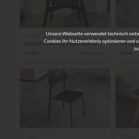
Unsere Webseite verwendet technisch notwe
Freifrau
Vitra
Cookies Ihr Nutzererlebnis optimieren und u
Amelie Armchair High Rauten...
Vitra Vi
zu
€ 1.007,-
30% Nachlass
€ 250,-
Thonet
Willisau