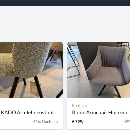
Freifrau
IKADO Armlehnenstuhl...
Rubie Armchair High von F
41% Nachlass
€ 799,-
44%