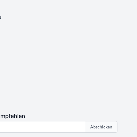
s
empfehlen
Abschicken