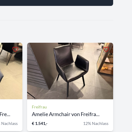
Freifrau
re...
Amelie Armchair von Freifra...
 Nachlass
€ 1.541,-
12% Nachlass