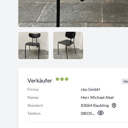
Verkäufer
Ver
Firma:
cbo GmbH
Name:
Herr Michael Abel
Standort
83064 Raubling
Telefon
08035...