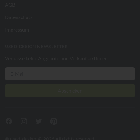
AGB
Datenschutz
Impressum
USED-DESIGN NEWSLETTER
Verpasse keine Angebote und Verkaufsaktionen
Abschicken
Facebook
Instagram
Twitter
Pinterest
® used-design. © 2026 All rights reserved.