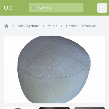
Search
UD
Ope
Alle Angebote
Stühle
Hocker + Barhocker
Home