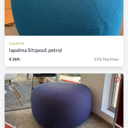
Lapalma
lapalma Sitzpouf, petrol
€ 269,-
61% Nachlass