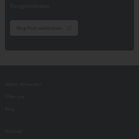
Designliebhaber.
Blog Post weiterlesen
Footer
Selbst Verkaufen
Über uns
Blog
Kontakt