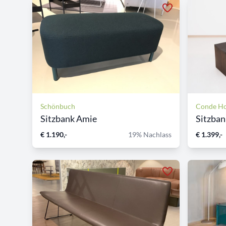
Schönbuch
Conde H
Sitzbank Amie
Sitzba
€ 1.190,-
19% Nachlass
€ 1.399,-