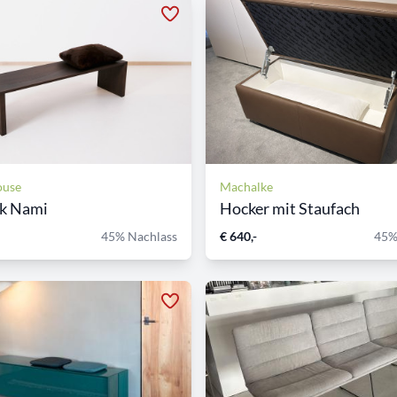
ouse
Machalke
nk Nami
Hocker mit Staufach
45% Nachlass
€ 640,-
45%