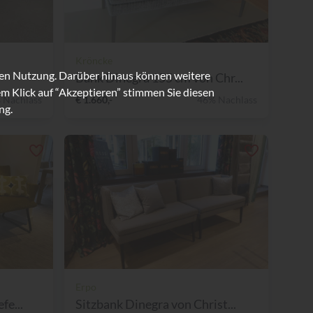
Kröncke
ren Nutzung. Darüber hinaus können weitere
Bank Dinegra 155 cm von Chr...
m Klick auf “Akzeptieren” stimmen Sie diesen
 Nachlass
€ 1.660,-
46% Nachlass
ng.
Erpo
fe...
Sitzbank Dinegra von Christ...