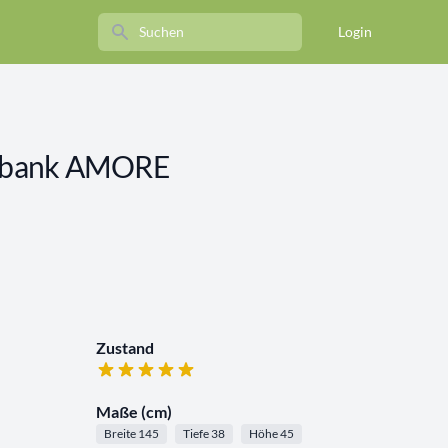
Search
Login
itzbank AMORE
Zustand
Maße (cm)
Breite 145
Tiefe 38
Höhe 45