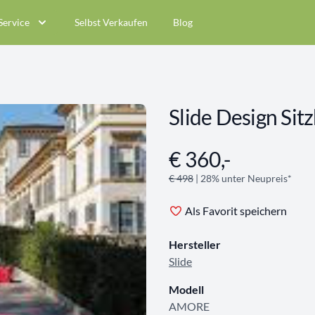
Service
Selbst Verkaufen
Blog
Slide Design S
€ 360,-
Angebotsinformationen
€ 498
| 28% unter Neupreis*
Als Favorit speichern
Hersteller
Slide
Modell
AMORE