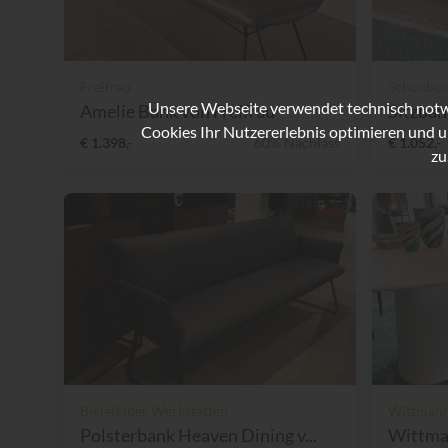
Freifrau
Schönbu
Unsere Webseite verwendet technisch notwe
Amelie Bank von Freifrau
Sitzban
Cookies Ihr Nutzererlebnis optimieren und u
€ 1.398,-
60% Nachlass
€ 1.052,-
zu
Bielefelder Werkstätten
Wittman
Polsterbank Heaven Dining v...
Wittma