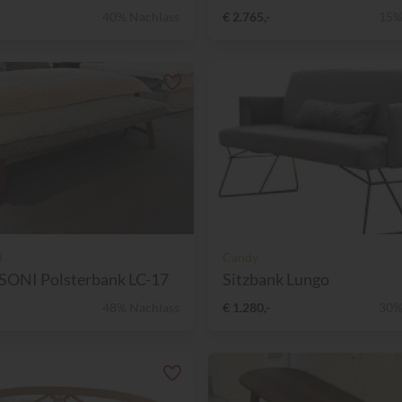
40% Nachlass
€ 2.765,-
15%
i
Candy
ONI Polsterbank LC-17
Sitzbank Lungo
48% Nachlass
€ 1.280,-
30%