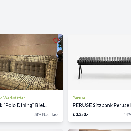
er Werkstätten
Peruse
 "Polo Dining" Biel...
PERUSE Sitzbank Peruse P
38% Nachlass
€ 3.350,-
14%