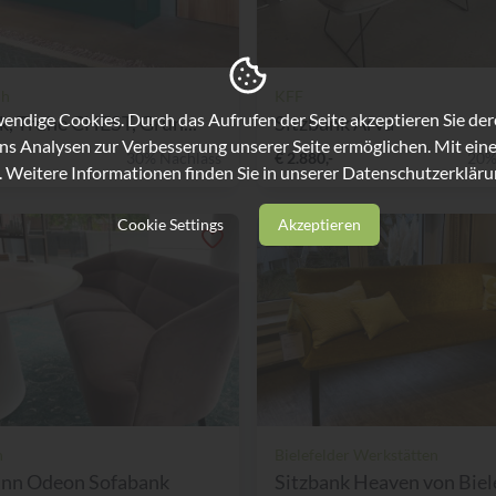
ch
KFF
ndige Cookies. Durch das Aufrufen der Seite akzeptieren Sie de
k, Truhe CHEST, Grün...
Sitzbank Arva
ns Analysen zur Verbesserung unserer Seite ermöglichen. Mit eine
30% Nachlass
€ 2.880,-
20%
. Weitere Informationen finden Sie in unserer
Datenschutzerkläru
Cookie Settings
Akzeptieren
n
Bielefelder Werkstätten
nn Odeon Sofabank
Sitzbank Heaven von Biele