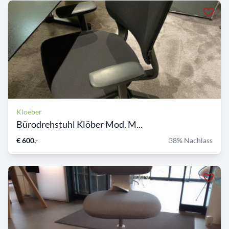
Kloeber
Bürodrehstuhl Klöber Mod. M...
€ 600,-
38% Nachlass