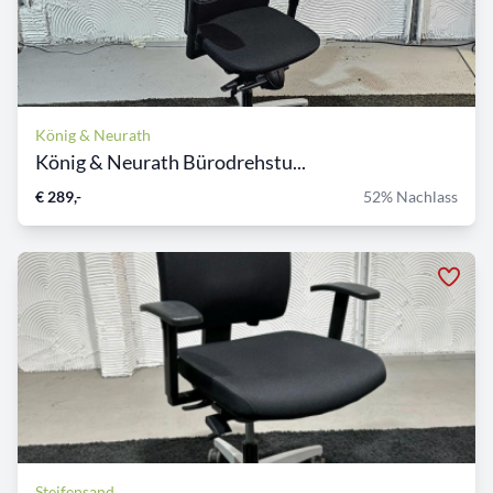
König & Neurath
König & Neurath Bürodrehstu...
€ 289,-
52% Nachlass
Steifensand