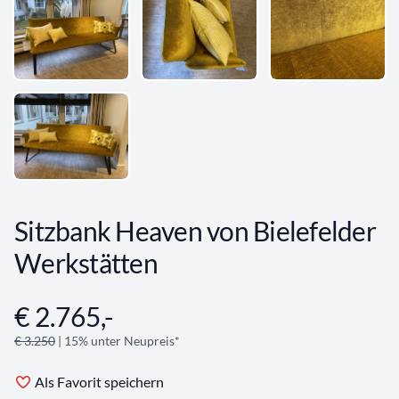
Sitzbank Heaven von Bielefelder
Werkstätten
€ 2.765,-
Angebotsinformationen
€ 3.250
| 15% unter Neupreis*
Als Favorit speichern