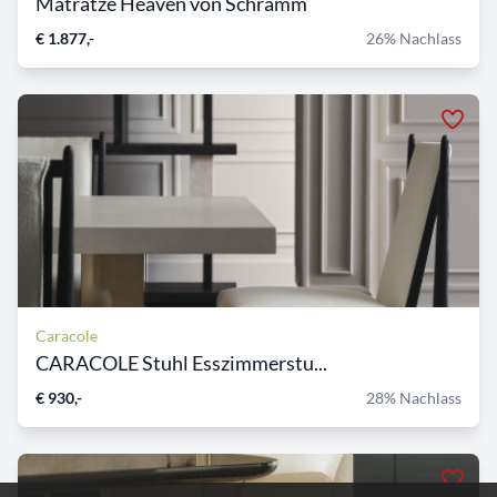
Matratze Heaven von Schramm
€ 1.877,-
26% Nachlass
Caracole
CARACOLE Stuhl Esszimmerstu...
€ 930,-
28% Nachlass