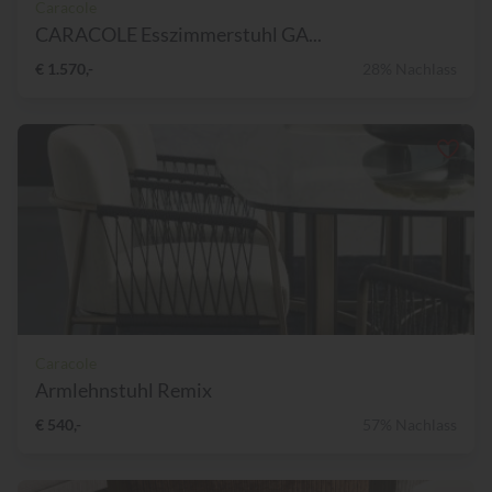
Caracole
CARACOLE Esszimmerstuhl GA...
€ 1.570,-
28% Nachlass
Caracole
Armlehnstuhl Remix
€ 540,-
57% Nachlass