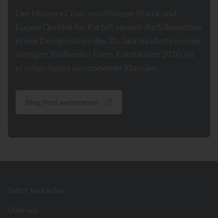
Der Masters Chair von Philippe Starck und
Eugeni Quitllet für Kartell vereint die Silhouetten
dreier Designikonen des 20. Jahrhunderts in einer
einzigen, fließenden Form. Entstanden 2010, ist
er schon heute ein moderner Klassiker.
Blog Post weiterlesen
Footer
Selbst Verkaufen
Über uns