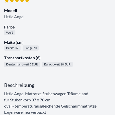
Modell
Little Angel
Farbe
Weiß
Maße (cm)
Breite 37
Länge 70
Transportkosten (€)
Deutschlandweit 5 EUR
Europaweit 10 EUR
Beschreibung
Little Angel Matratze Stubenwagen Träumeland
für Stubenkorb 37 x 70 cm
oval - temperaturausgleichende Gelschaummatratze
Lagerware neu verpackt