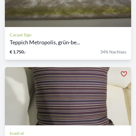
Carpet Sign
Teppich Metropolis, grün-be...
€ 1.750,-
34% Nachlass
kvadrat