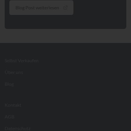
Blog Post weiterlesen
Footer
Selbst Verkaufen
Über uns
Blog
Kontakt
AGB
Datenschutz