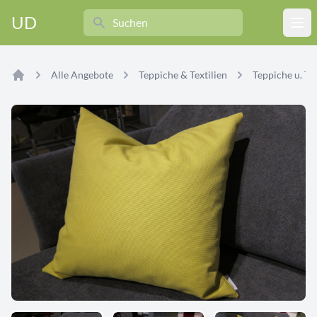
Search
UD
Ope
Alle Angebote
Teppiche & Textilien
Teppiche u. Tex
Home