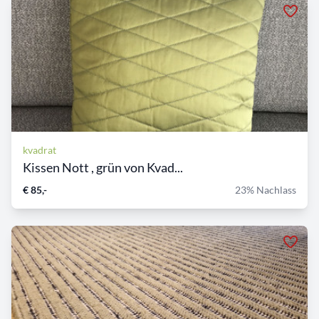
kvadrat
Kissen Nott , grün von Kvad...
€ 85,-
23% Nachlass