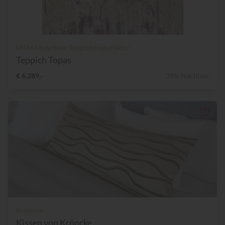
MTM Münchner Teppichmanufaktur
Teppich Topas
€ 6.289,-
39% Nachlass
Kröncke
Kissen von Kröncke