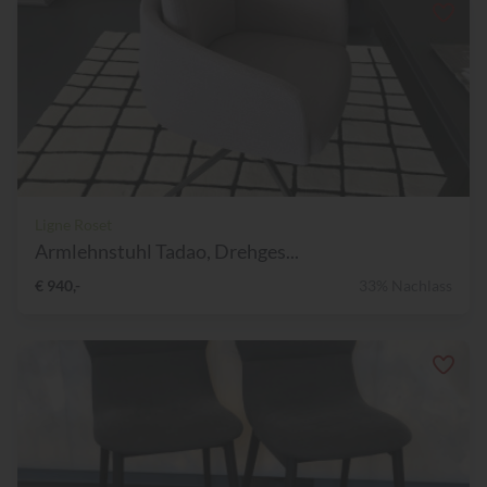
Ligne Roset
Armlehnstuhl Tadao, Drehges...
€ 940,-
33% Nachlass