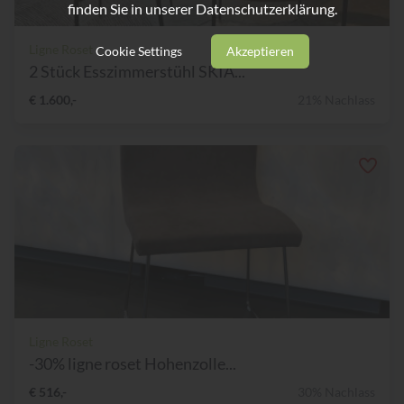
finden Sie in unserer
Datenschutzerklärung.
Ligne Roset
Cookie Settings
Akzeptieren
2 Stück Esszimmerstühl SKIA...
€ 1.600,-
21% Nachlass
Ligne Roset
-30% ligne roset Hohenzolle...
€ 516,-
30% Nachlass