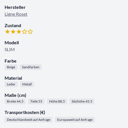
Hersteller
Ligne Roset
Zustand
Modell
SLIM
Farbe
Beige
Sandfarben
Material
Leder
Metall
Maße (cm)
Breite 44,5
Tiefe 55
Höhe 88,5
Sitzhöhe 45,5
Transportkosten (€)
Deutschlandweit auf Anfrage
Europaweit auf Anfrage