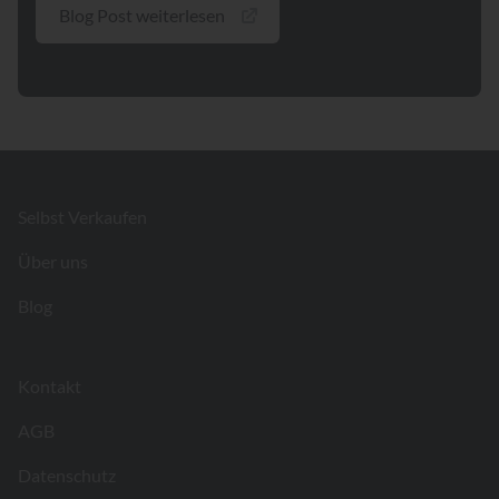
Blog Post weiterlesen
Footer
Selbst Verkaufen
Über uns
Blog
Kontakt
AGB
Datenschutz