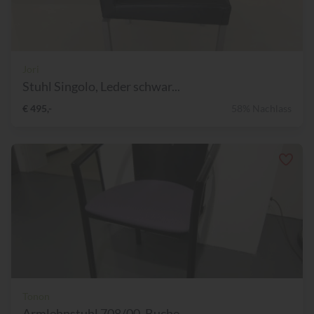
Jori
Stuhl Singolo, Leder schwar...
€ 495,-
58% Nachlass
Tonon
Armlehnstuhl 708/00, Buche...