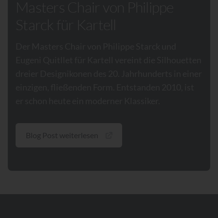
Masters Chair von Philippe
Starck für Kartell
Der Masters Chair von Philippe Starck und
Eugeni Quitllet für Kartell vereint die Silhouetten
dreier Designikonen des 20. Jahrhunderts in einer
einzigen, fließenden Form. Entstanden 2010, ist
er schon heute ein moderner Klassiker.
Blog Post weiterlesen
Footer