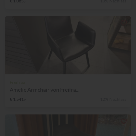
€ 1.085,-
10% Nachlass
Freifrau
Amelie Armchair von Freifra...
€ 1.541,-
12% Nachlass