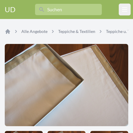
Search
UD
Ope
Alle Angebote
Teppiche & Textilien
Teppiche u. Tex
Home