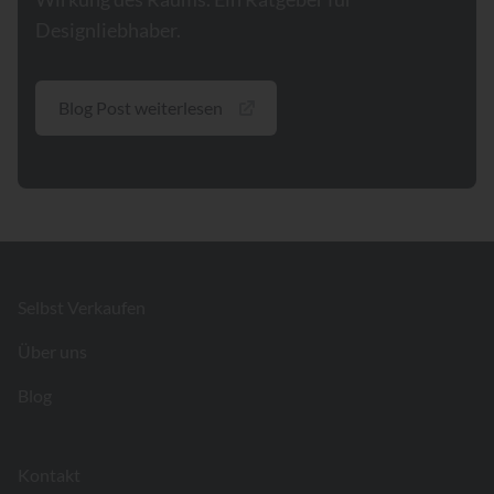
Designliebhaber.
Blog Post weiterlesen
Footer
Selbst Verkaufen
Über uns
Blog
Kontakt