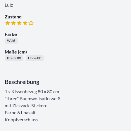
Luiz
Zustand
Farbe
Weiß
Maße (cm)
Breite 80
Höhe 80
Beschreibung
1 x Kissenbezug 80 x 80 cm
"three" Baumwollsatin weiß
mit Zickzack-Stickerei
Farbe 61 basalt
Knopfverschluss