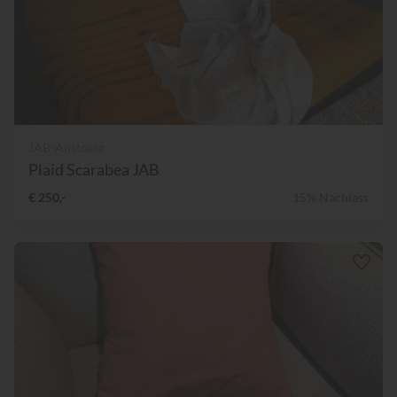
JAB-Anstoetz
Plaid Scarabea JAB
€ 250,-
15% Nachlass