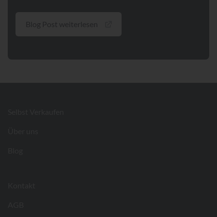
Blog Post weiterlesen
Footer
Selbst Verkaufen
Über uns
Blog
Kontakt
AGB