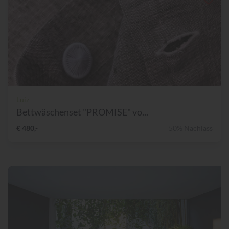
Luiz
Bettwäschenset "PROMISE" vo...
€ 480,-
50% Nachlass