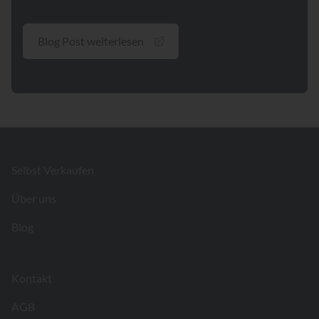
Blog Post weiterlesen
Footer
Selbst Verkaufen
Über uns
Blog
Kontakt
AGB