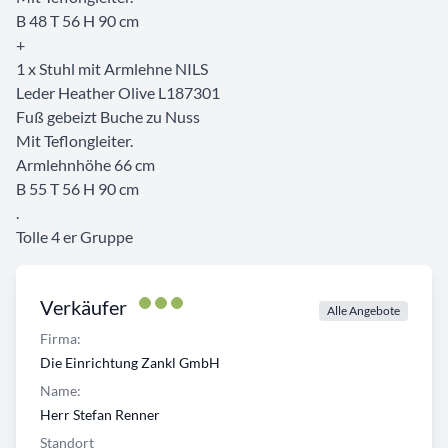
B 48 T 56 H 90 cm
+
1 x Stuhl mit Armlehne NILS
Leder Heather Olive L187301
Fuß gebeizt Buche zu Nuss
Mit Teflongleiter.
Armlehnhöhe 66 cm
B 55 T 56 H 90 cm
.
Tolle 4 er Gruppe
Verkäufer
Alle Angebote
Firma:
Die Einrichtung Zankl GmbH
Name:
Herr Stefan Renner
Standort