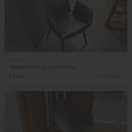
Freifrau
Amelie Armchair von Freifra...
€ 1.541,-
12% Nachlass