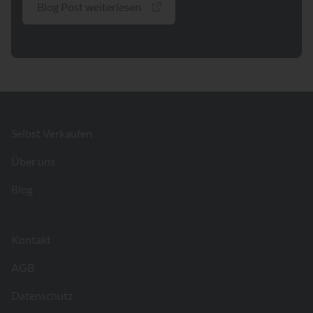
Blog Post weiterlesen
Footer
Selbst Verkaufen
Über uns
Blog
Kontakt
AGB
Datenschutz