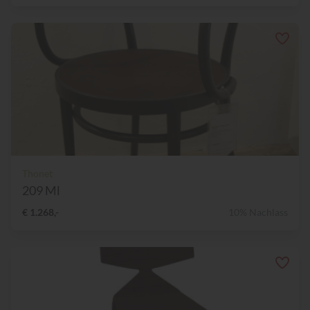
Thonet
209 Ml
€ 1.268,-
10% Nachlass