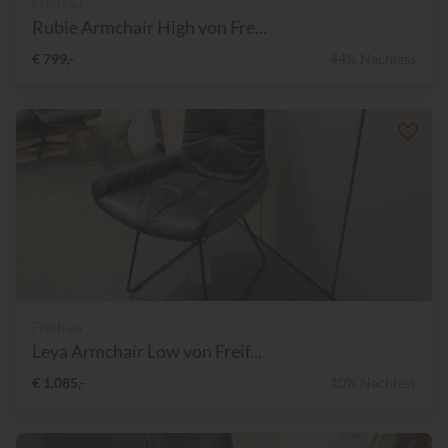
Freifrau
Rubie Armchair High von Fre...
€ 799,-
44% Nachlass
Freifrau
Leya Armchair Low von Freif...
€ 1.085,-
10% Nachlass