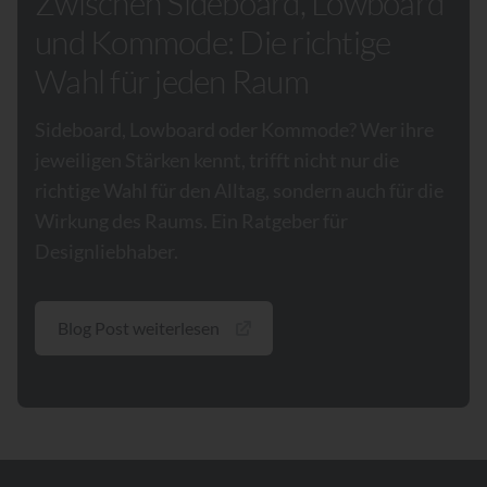
Zwischen Sideboard, Lowboard
und Kommode: Die richtige
Wahl für jeden Raum
Sideboard, Lowboard oder Kommode? Wer ihre
jeweiligen Stärken kennt, trifft nicht nur die
richtige Wahl für den Alltag, sondern auch für die
Wirkung des Raums. Ein Ratgeber für
Designliebhaber.
Blog Post weiterlesen
Footer