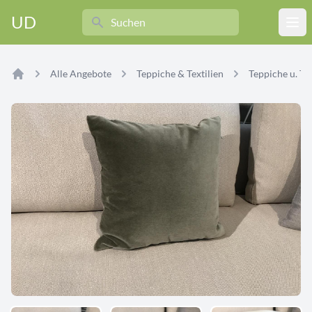
Search
UD
Ope
Alle Angebote
Teppiche & Textilien
Teppiche u. Tex
Home