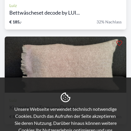
Luiz
Bettwäscheset decode by LUI...
€ 185,-
32% Nachlass
Luiz
Kissenbezug Tape von Decod...
Unsere Webseite verwendet technisch notwendige
Cookies. Durch das Aufrufen der Seite akzeptieren
€ 85,-
26% Nachlass
Sie deren Nutzung. Darüber hinaus können weitere
Cookies Ihr Nutzererlebnis optimieren und uns