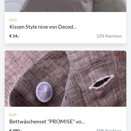
Luiz
Kissen Style nine von Decod...
€ 54,-
22% Nachlass
Luiz
Bettwäschenset "PROMISE" vo...
€ 480,-
50% Nachlass