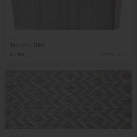
Baxter
Teppich LIBRA
€ 2.900,-
50% Nachlass
Kasthall