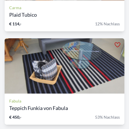
Carma
Plaid Tubico
€ 114,-
12% Nachlass
Fabula
Teppich Funkia von Fabula
€ 450,-
53% Nachlass