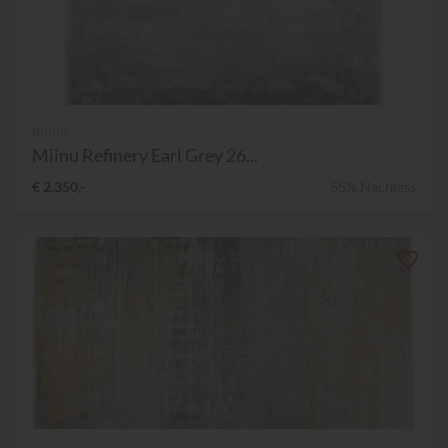
miinu
Miinu Refinery Earl Grey 26...
€ 2.350,-
55% Nachlass