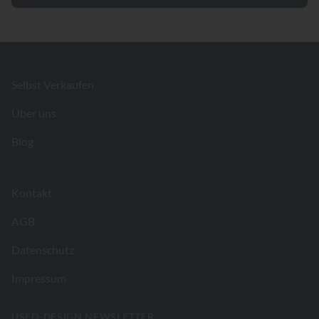
Footer
Selbst Verkaufen
Über uns
Blog
Kontakt
AGB
Datenschutz
Impressum
USED-DESIGN NEWSLETTER