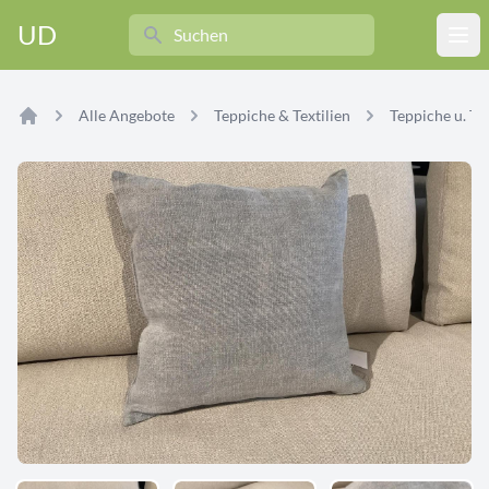
Search
UD
Ope
Alle Angebote
Teppiche & Textilien
Teppiche u. Tex
Home