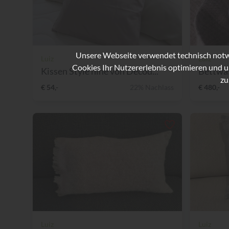
Unsere Webseite verwendet technisch notwe
Luiz
Luiz
Cookies Ihr Nutzererlebnis optimieren und u
Kissen Style nine von Decod...
Bettwä
zu
€ 54,-
22% Nachlass
€ 480,-
Luiz
Luiz