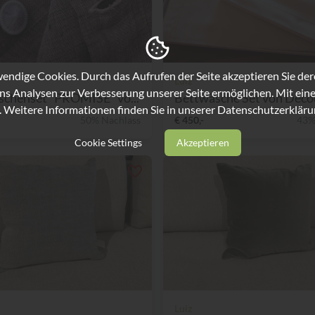
ndige Cookies. Durch das Aufrufen der Seite akzeptieren Sie de
Luiz
ns Analysen zur Verbesserung unserer Seite ermöglichen. Mit eine
schenset "PROMISE" vo...
Bettwäsche Set von Deco
. Weitere Informationen finden Sie in unserer
Datenschutzerkläru
50% Nachlass
€ 450,-
43%
Cookie Settings
Akzeptieren
Luiz