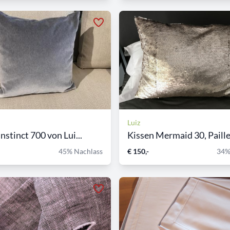
Luiz
nstinct 700 von Lui...
Kissen Mermaid 30, Paillet
45% Nachlass
€ 150,-
34%