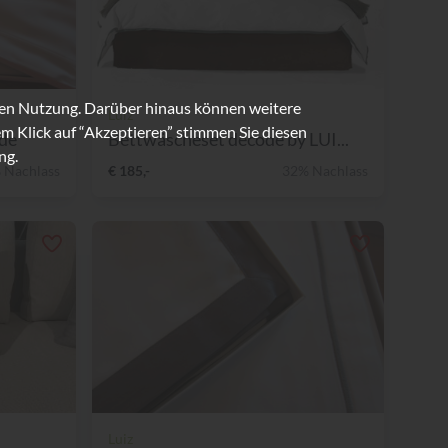
ren Nutzung. Darüber hinaus können weitere
Luiz
m Klick auf “Akzeptieren” stimmen Sie diesen
de
Bettwäscheset decode by LUI...
ng.
 Nachlass
€ 185,-
32% Nachlass
Luiz