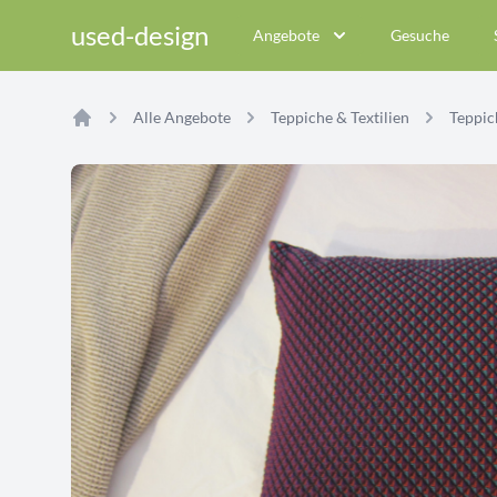
used-design
Angebote
Gesuche
Alle Angebote
Teppiche & Textilien
Teppich
Home