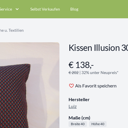
Service
Selbst Verkaufen
Blog
e u. Textilien
Kissen Illusion 
€ 138,-
Angebotsinformationen
€ 202
| 32% unter Neupreis*
Als Favorit speichern
Hersteller
Luiz
Maße (cm)
Breite 40
Höhe 40