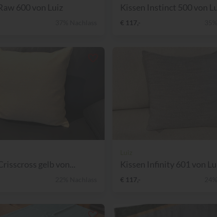
Raw 600 von Luiz
Kissen Instinct 500 von Lui
37% Nachlass
€ 117,-
35%
Luiz
risscross gelb von...
Kissen Infinity 601 von Lui
22% Nachlass
€ 117,-
24%