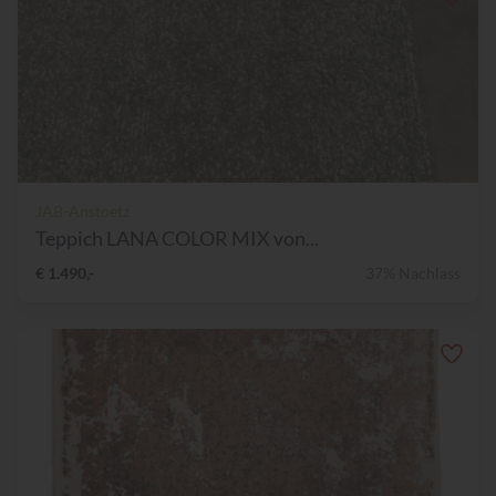
JAB-Anstoetz
Teppich LANA COLOR MIX von...
€ 1.490,-
37% Nachlass