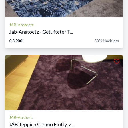
JAB-Anstoetz
Jab-Anstoetz - Getufteter T...
€ 3.900,-
30% Nachlass
JAB-Anstoetz
JAB Teppich Cosmo Fluffy, 2...