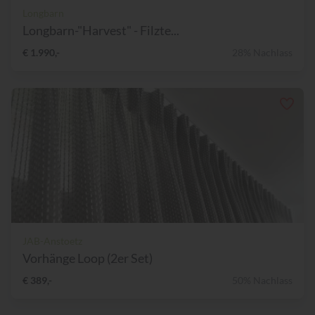
Longbarn
Longbarn-"Harvest" - Filzte...
€ 1.990,-
28% Nachlass
JAB-Anstoetz
Vorhänge Loop (2er Set)
€ 389,-
50% Nachlass