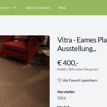
Service
Selbst Verkaufen
Blog
Vitra - Eames Pl
Ausstellung...
€ 400,-
Angebotsinformationen
€ 625
| 36% unter Neupreis*
Als Favorit speichern
Hersteller
Vitra
Modell