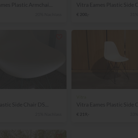
ames Plastic Armchai...
Vitra Eames Plastic Side C
20% Nachlass
€ 200,-
31%
Vitra
astic Side Chair DS...
Vitra Eames Plastic Side C
21% Nachlass
€ 219,-
33%