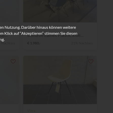
ren Nutzung. Darüber hinaus können weitere
Vitra
m Klick auf “Akzeptieren” stimmen Sie diesen
ai...
6 Stühle Eames Plastic Side...
ng.
 Nachlass
€ 1.980,-
21% Nachlass
Vitra