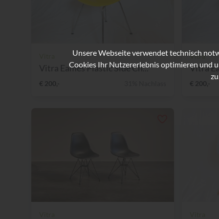
Unsere Webseite verwendet technisch notwe
Vitra
Vitra
Cookies Ihr Nutzererlebnis optimieren und u
Vitra Eames Plastic Side Ch...
Vitra Ea
zu
€ 200,-
31% Nachlass
€ 200,-
Vitra
Vitra