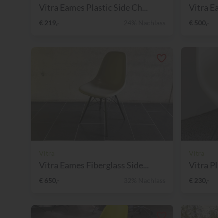
Vitra Eames Plastic Side Ch...
Vitra E
€ 219,-
24% Nachlass
€ 500,-
Vitra
Vitra
Vitra Eames Fiberglass Side...
Vitra Pl
€ 650,-
32% Nachlass
€ 230,-