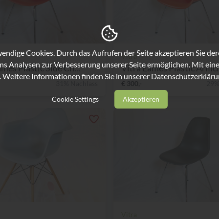
ndige Cookies. Durch das Aufrufen der Seite akzeptieren Sie de
Vitra
ns Analysen zur Verbesserung unserer Seite ermöglichen. Mit eine
mes Plastic Side Ch...
Vitra Eames Plastic Armch
. Weitere Informationen finden Sie in unserer
Datenschutzerkläru
31% Nachlass
€ 300,-
29%
Cookie Settings
Akzeptieren
Vitra