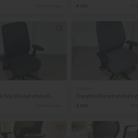
25% Nachlass
€ 369,-
47%
Dauphin
 Soji Bürodrehstuhl...
Dauphin Bürodrehstuhl gr
34% Nachlass
€ 329,-
40%