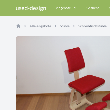
used-design
Angebote
Gesuche
Alle Angebote
Stühle
Schreibtischstühle
Home