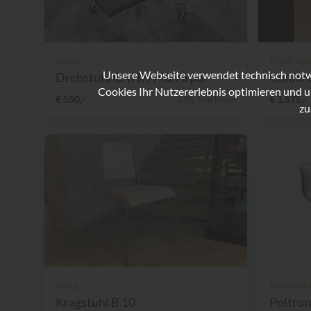
Arper
Knoll Int
Unsere Webseite verwendet technisch notwe
Drehstuhl CATIFA 46, Arper
Confere
Cookies Ihr Nutzererlebnis optimieren und u
€ 550,-
33% Nachlass
€ 1.575,-
zu
Tecta
Poltrona
Kragstuhl B 10
Poltron