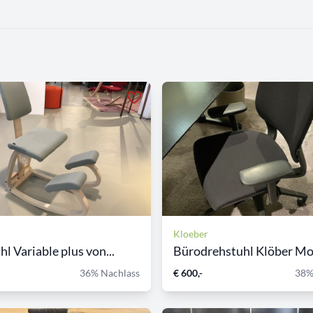
Kloeber
l Variable plus von...
Bürodrehstuhl Klöber Mod
36% Nachlass
€ 600,-
38%