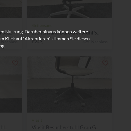
Steifensand
ren Nutzung. Darüber hinaus können weitere
stu...
Steifensand Bürodrehstuhl S...
m Klick auf “Akzeptieren” stimmen Sie diesen
 Nachlass
€ 249,-
42% Nachlass
ng.
Viasit
l...
Viasit Besucherstuhl Grau G...