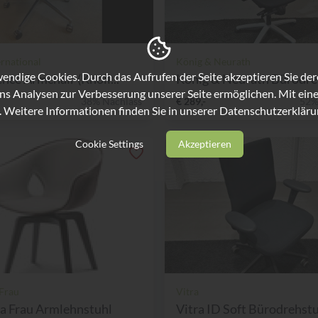
ernational
König & Neurath
ndige Cookies. Durch das Aufrufen der Seite akzeptieren Sie de
nce Armchair (Knoll...
König & Neurath Bürodreh
ns Analysen zur Verbesserung unserer Seite ermöglichen. Mit eine
38% Nachlass
€ 289,-
52%
. Weitere Informationen finden Sie in unserer
Datenschutzerkläru
Cookie Settings
Akzeptieren
 Frau
Vitra
a Frau Armlehnstuhl
Vitra ID Soft Bürodrehstuh