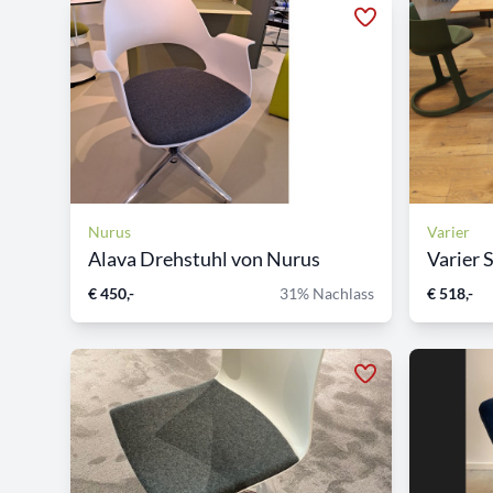
Nurus
Varier
Alava Drehstuhl von Nurus
Varier S
€ 450,-
31% Nachlass
€ 518,-