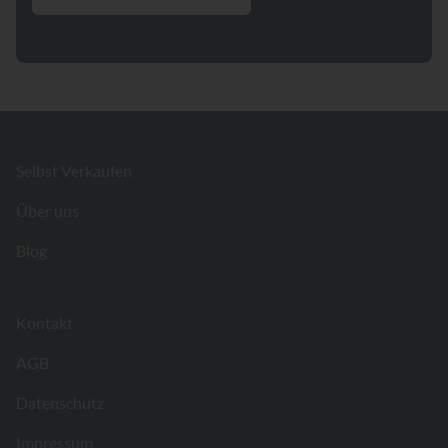
Footer
Selbst Verkaufen
Über uns
Blog
Kontakt
AGB
Datenschutz
Impressum