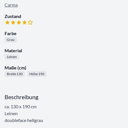
Carma
Zustand
Farbe
Grau
Material
Leinen
Maße (cm)
Breite 130
Höhe 190
Beschreibung
ca. 130 x 190 cm
Leinen
doubleface hellgrau