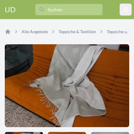
Search
UD
Ope
Alle Angebote
Teppiche & Textilien
Teppiche u. Tex
Home