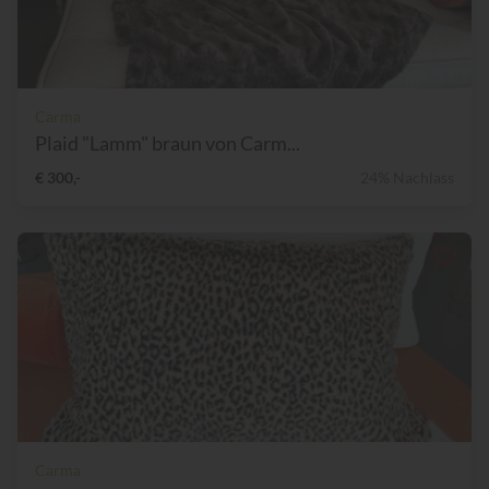
Carma
Plaid "Lamm" braun von Carm...
€ 300,-
24% Nachlass
Carma