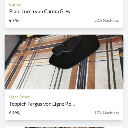
Carma
Plaid Lucca von Carma Grey
€ 74,-
32% Nachlass
Ligne Roset
Teppich Fergus von Ligne Ro...
€ 990,-
17% Nachlass