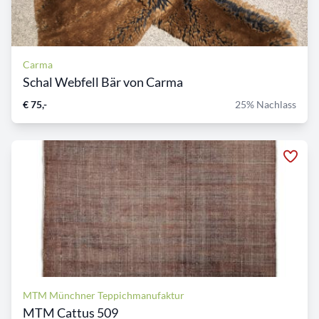
Carma
Schal Webfell Bär von Carma
€ 75,-
25% Nachlass
MTM Münchner Teppichmanufaktur
MTM Cattus 509