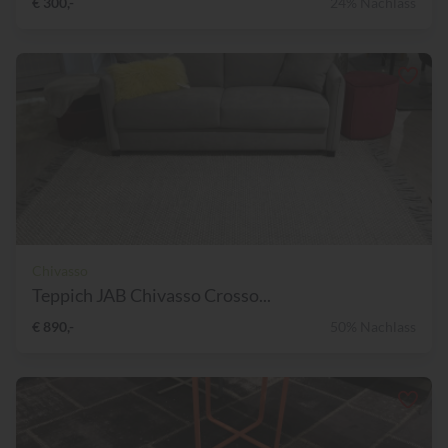
€ 300,-
24% Nachlass
Chivasso
Teppich JAB Chivasso Crosso...
€ 890,-
50% Nachlass