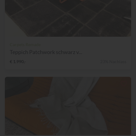
Carpets Remade
Teppich Patchwork schwarz v...
€ 1.990,-
23% Nachlass