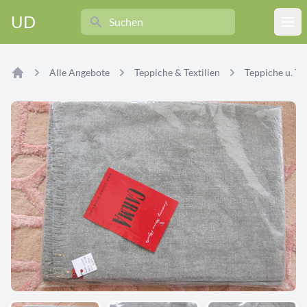
Search
UD
Ope
Alle Angebote
Teppiche & Textilien
Teppiche u. Tex
Home