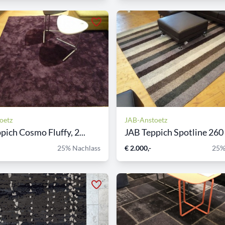
oetz
JAB-Anstoetz
pich Cosmo Fluffy, 2...
JAB Teppich Spotline 260 x
25% Nachlass
€ 2.000,-
25%