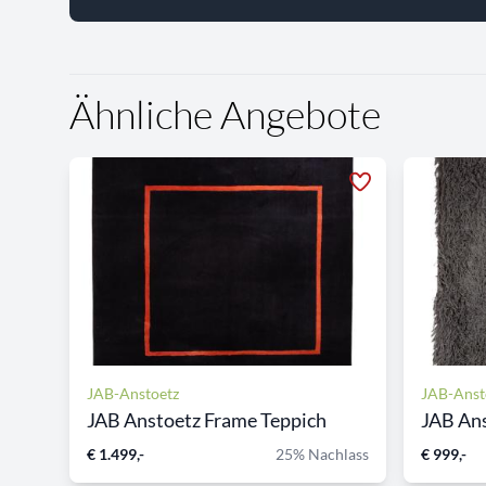
Ähnliche Angebote
JAB-Anstoetz
JAB-Anst
JAB Anstoetz Frame Teppich
JAB Ans
€ 1.499,-
25% Nachlass
€ 999,-