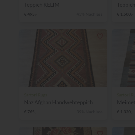
Teppich KELIM
Teppich
€ 495,-
43% Nachlass
€ 1.500,-
Sartori Rugs
Sartori R
Naz Afghan Handwebteppich
Meimet
€ 765,-
39% Nachlass
€ 1.320,-