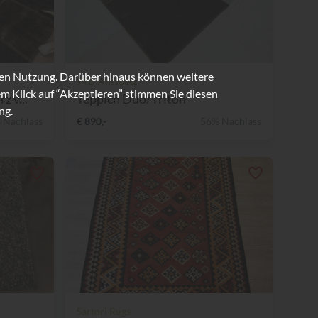
ren Nutzung. Darüber hinaus können weitere
JAB-Anstoetz
m Klick auf “Akzeptieren” stimmen Sie diesen
 v...
Teppich Duo/Triton
ng.
 Nachlass
€ 890,-
56% Nachlass
Sartori Rugs