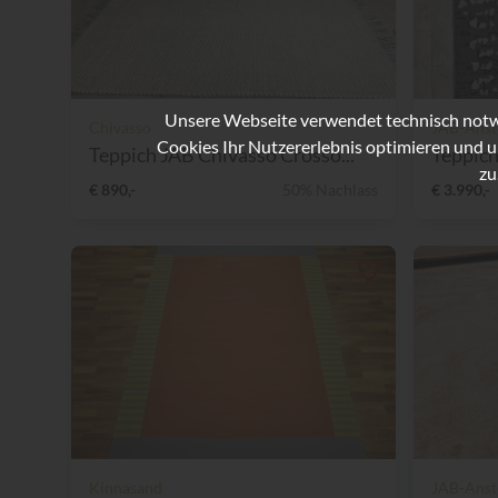
Unsere Webseite verwendet technisch notwe
Chivasso
JAB-Anst
Cookies Ihr Nutzererlebnis optimieren und u
Teppich JAB Chivasso Crosso...
Teppich
zu
€ 890,-
50% Nachlass
€ 3.990,-
Kinnasand
JAB-Anst