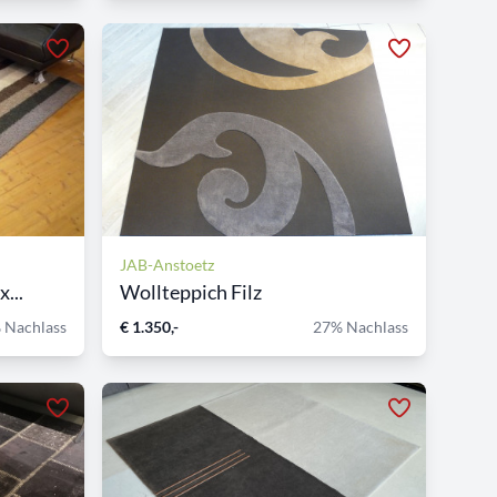
JAB-Anstoetz
...
Wollteppich Filz
 Nachlass
€ 1.350,-
27% Nachlass