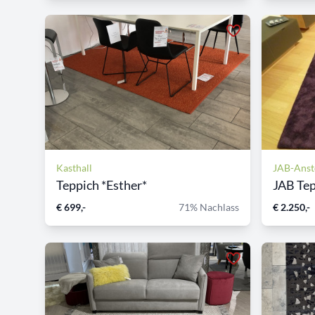
Kasthall
JAB-Anst
Teppich *Esther*
JAB Tep
€ 699,-
71% Nachlass
€ 2.250,-