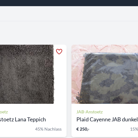
oetz
JAB-Anstoetz
toetz Lana Teppich
Plaid Cayenne JAB dunkelb
45% Nachlass
€ 250,-
15%