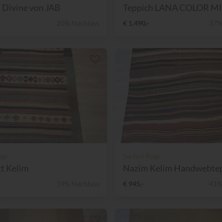
 Divine von JAB
Teppich LANA COLOR MIX
20% Nachlass
€ 1.490,-
37%
ugs
Sartori Rugs
t Kelim
Nazim Kelim Handwebte
39% Nachlass
€ 945,-
41%