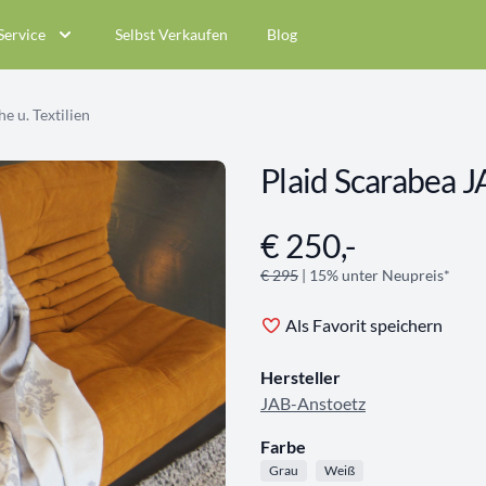
Service
Selbst Verkaufen
Blog
e u. Textilien
Plaid Scarabea 
€ 250,-
Angebotsinformationen
€ 295
| 15% unter Neupreis*
Als Favorit speichern
Hersteller
JAB-Anstoetz
Farbe
Grau
Weiß