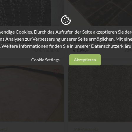
ndige Cookies. Durch das Aufrufen der Seite akzeptieren Sie de
oetz
Carpets Remade
ns Analysen zur Verbesserung unserer Seite ermöglichen. Mit eine
 Trail von JAB
Teppich Patchwork schwarz
. Weitere Informationen finden Sie in unserer
Datenschutzerkläru
47% Nachlass
€ 1.990,-
23%
Cookie Settings
Akzeptieren
oetz
JAB-Anstoetz