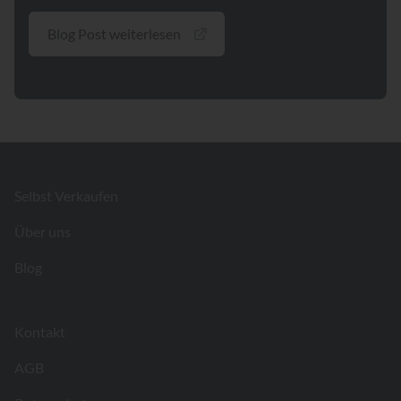
Blog Post weiterlesen
Footer
Selbst Verkaufen
Über uns
Blog
Kontakt
AGB