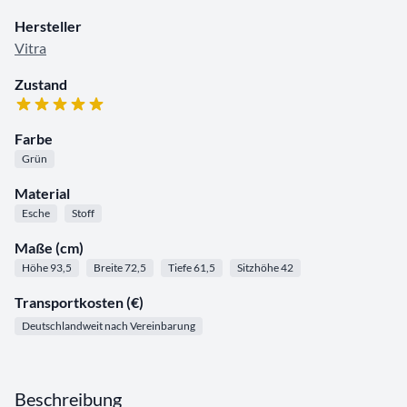
Hersteller
Vitra
Zustand
Farbe
Grün
Material
Esche
Stoff
Maße (cm)
Höhe 93,5
Breite 72,5
Tiefe 61,5
Sitzhöhe 42
Transportkosten (€)
Deutschlandweit nach Vereinbarung
Beschreibung