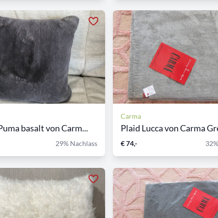
Carma
Puma basalt von Carm...
Plaid Lucca von Carma Gr
29% Nachlass
€ 74,-
32%