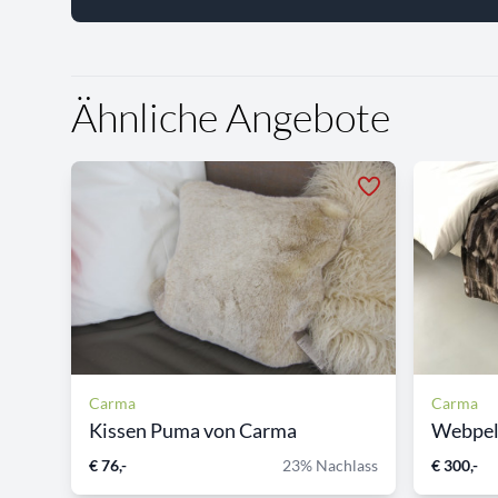
Ähnliche Angebote
Carma
Carma
Kissen Puma von Carma
Webpelz
€ 76,-
23% Nachlass
€ 300,-