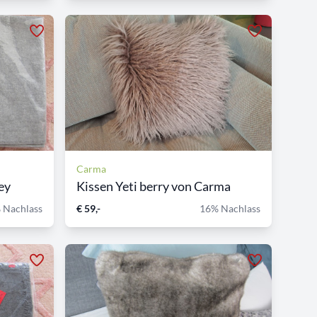
Carma
ey
Kissen Yeti berry von Carma
 Nachlass
€ 59,-
16% Nachlass