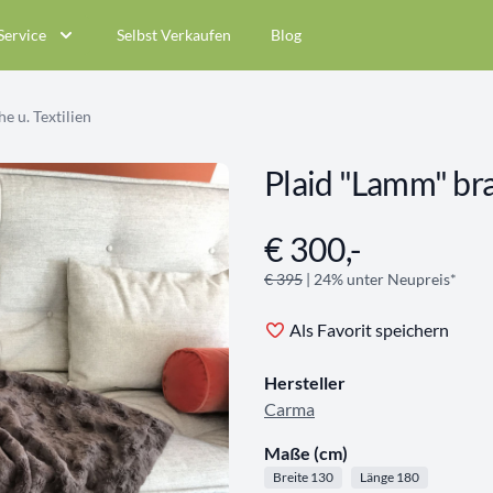
Service
Selbst Verkaufen
Blog
e u. Textilien
Plaid "Lamm" br
€ 300,-
Angebotsinformationen
€ 395
| 24% unter Neupreis*
Als Favorit speichern
Hersteller
Carma
Maße (cm)
Breite 130
Länge 180