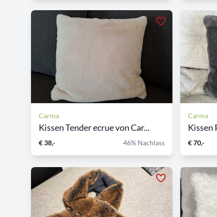
Carma
Carma
Kissen Tender ecrue von Car...
Kissen 
€ 38,-
46% Nachlass
€ 70,-