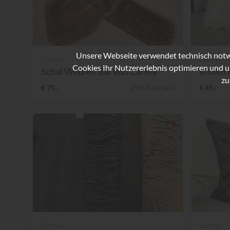
Unsere Webseite verwendet technisch notwe
Carma
Carma
Cookies Ihr Nutzererlebnis optimieren und u
Schal Webfell Bär von Carma
Kissen 
zu
€ 75,-
25% Nachlass
€ 45,-
Carma
Carma