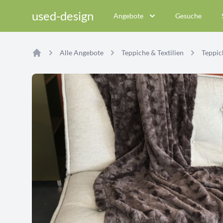
used-design
Angebote
Gesuche
Alle Angebote
Teppiche & Textilien
Teppich
Home