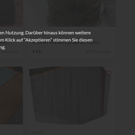
ren Nutzung. Darüber hinaus können weitere
Carma
m Klick auf “Akzeptieren” stimmen Sie diesen
ne...
Kissen Weasel graphit, Kuns...
ng.
 Nachlass
€ 69,-
30% Nachlass
Baxter