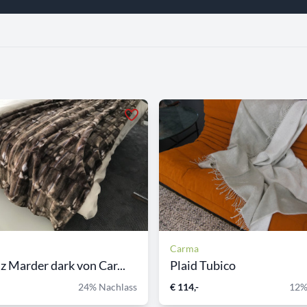
Carma
 Marder dark von Car...
Plaid Tubico
24% Nachlass
€ 114,-
12%