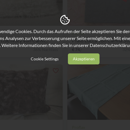
ndige Cookies. Durch das Aufrufen der Seite akzeptieren Sie de
Carma
ns Analysen zur Verbesserung unserer Seite ermöglichen. Mit eine
Frisé ivory von Carm...
Plaid Lucca von Carma Sto
. Weitere Informationen finden Sie in unserer
Datenschutzerkläru
36% Nachlass
€ 74,-
32%
Cookie Settings
Akzeptieren
Proflax