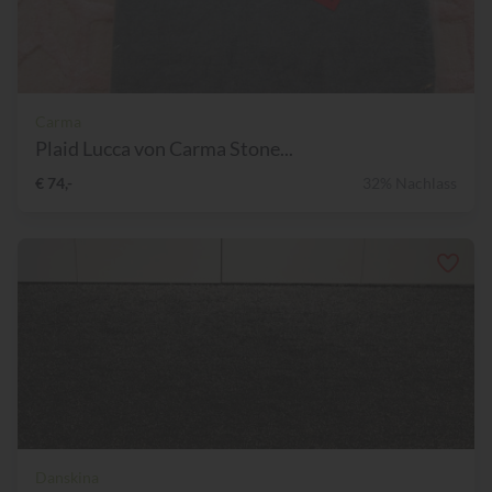
Carma
Plaid Lucca von Carma Stone...
€ 74,-
32% Nachlass
Danskina