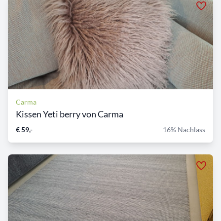
Carma
Kissen Yeti berry von Carma
€ 59,-
16% Nachlass