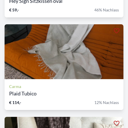
Hey Sign Sitzkissen oval
€ 59,-
46% Nachlass
Carma
Plaid Tubico
€ 114,-
12% Nachlass