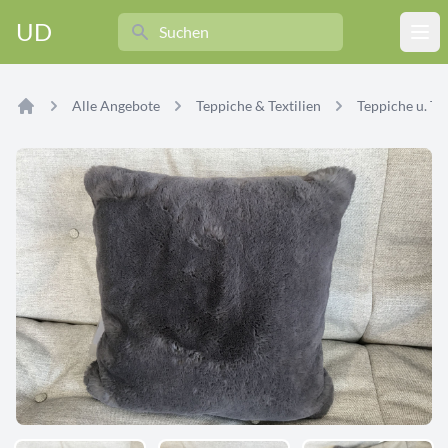
Search
UD
Ope
Alle Angebote
Teppiche & Textilien
Teppiche u. Tex
Home