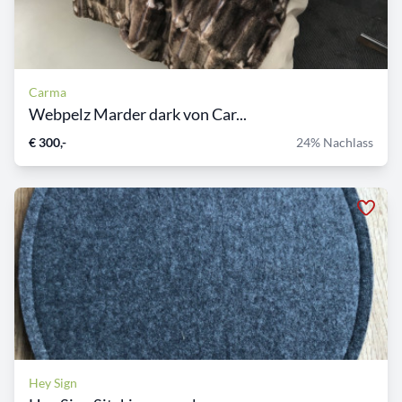
Carma
Webpelz Marder dark von Car...
€ 300,-
24% Nachlass
Hey Sign