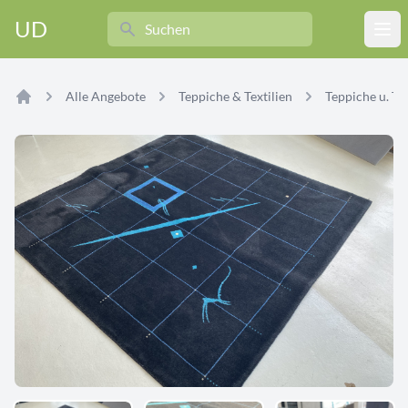
Search
UD
Ope
Alle Angebote
Teppiche & Textilien
Teppiche u. Tex
Home