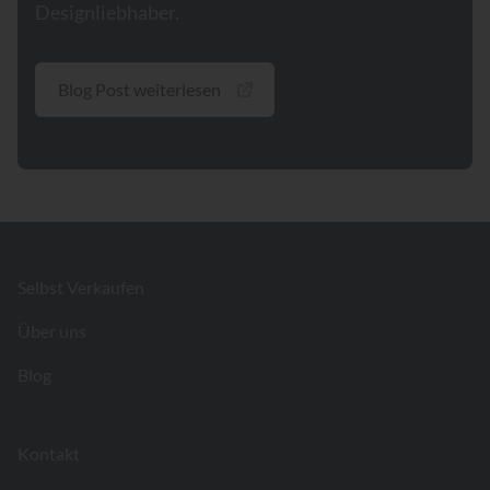
Designliebhaber.
Blog Post weiterlesen
Footer
Selbst Verkaufen
Über uns
Blog
Kontakt