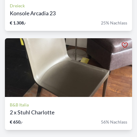
Dreieck
Konsole Arcadia 23
€ 1.308,-
25% Nachlass
B&B Italia
2 x Stuhl Charlotte
€ 650,-
56% Nachlass