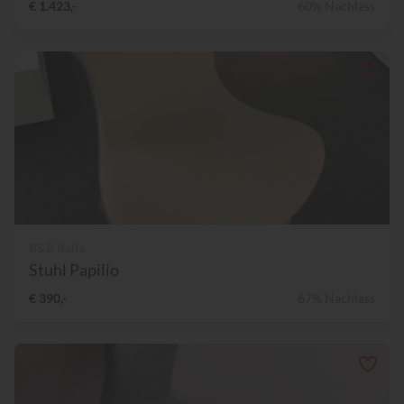
€ 1.423,-
60% Nachlass
B&B Italia
Stuhl Papilio
€ 390,-
67% Nachlass