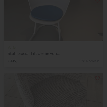
Varier
Stuhl Social Tilt creme von...
€ 445,-
19% Nachlass