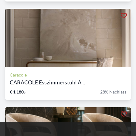
Caracole
CARACOLE Esszimmerstuhl A...
€ 1.180,-
28% Nachlass