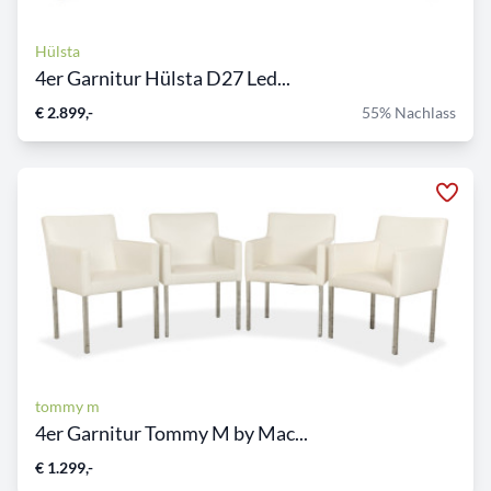
Hülsta
4er Garnitur Hülsta D27 Led...
€ 2.899,-
55% Nachlass
tommy m
4er Garnitur Tommy M by Mac...
€ 1.299,-