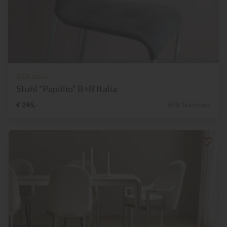
B&B Italia
Stuhl "Papillio" B+B Italia
€ 245,-
65% Nachlass