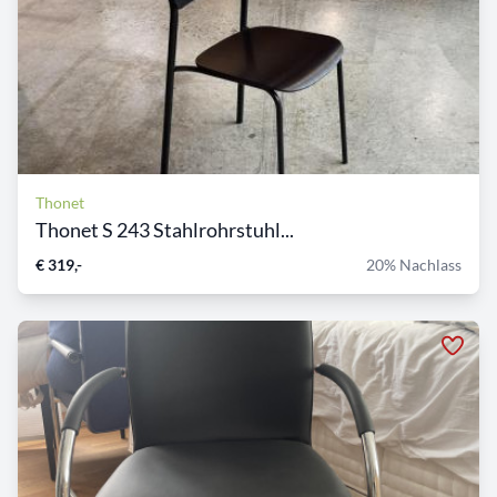
Thonet
Thonet S 243 Stahlrohrstuhl...
€ 319,-
20% Nachlass