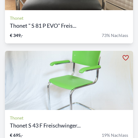
Thonet
Thonet " S 81 P EVO" Freis...
€ 349,-
73% Nachlass
Thonet
Thonet S 43 F Freischwinger...
€ 695,-
19% Nachlass