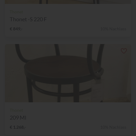
Thonet
Thonet -S 220 F
€ 849,-
10% Nachlass
Thonet
209 Ml
€ 1.268,-
10% Nachlass