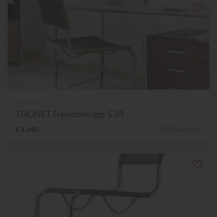
Thonet
THONET Freischwinger S 33
€ 1.140,-
29% Nachlass