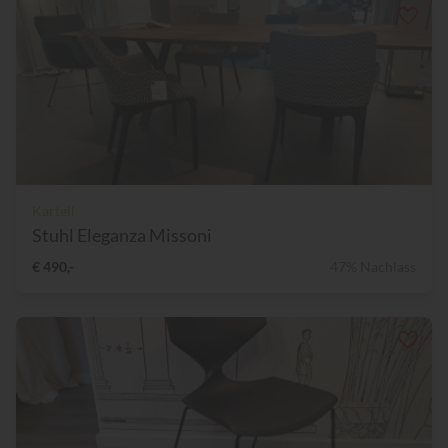
Kartell
Stuhl Eleganza Missoni
€ 490,-
47% Nachlass