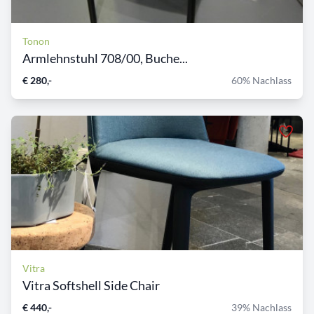
Tonon
Armlehnstuhl 708/00, Buche...
€ 280,-
60% Nachlass
Vitra
Vitra Softshell Side Chair
€ 440,-
39% Nachlass