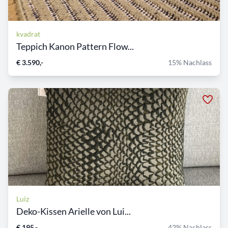
kvadrat
Teppich Kanon Pattern Flow...
€ 3.590,-
15% Nachlass
Luiz
Deko-Kissen Arielle von Lui...
€ 195,-
42% Nachlass