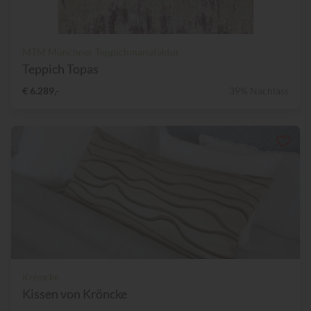
MTM Münchner Teppichmanufaktur
Teppich Topas
€ 6.289,-
39% Nachlass
Kröncke
Kissen von Kröncke