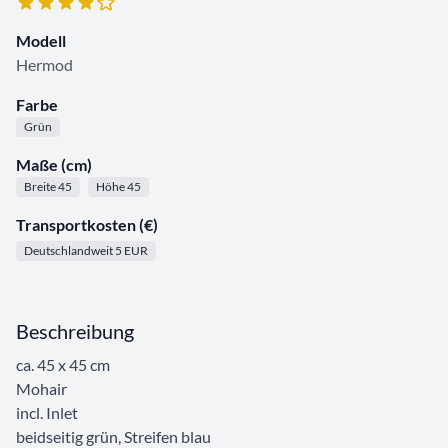
Modell
Hermod
Farbe
Grün
Maße (cm)
Breite 45
Höhe 45
Transportkosten (€)
Deutschlandweit 5 EUR
Beschreibung
ca. 45 x 45 cm
Mohair
incl. Inlet
beidseitig grün, Streifen blau