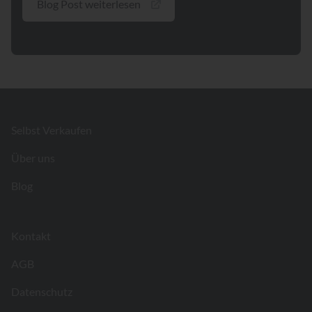
Blog Post weiterlesen
Footer
Selbst Verkaufen
Über uns
Blog
Kontakt
AGB
Datenschutz