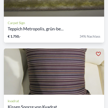
Carpet Sign
Teppich Metropolis, grün-be...
€ 1.750,-
34% Nachlass
kvadrat
Kissen Snorre von Kvadrat