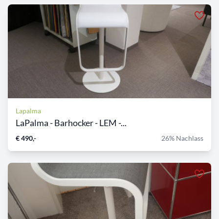
Lapalma
LaPalma - Barhocker - LEM -...
€ 490,-
26% Nachlass