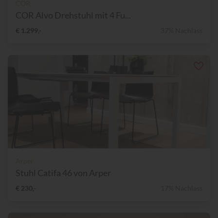
COR
COR Alvo Drehstuhl mit 4 Fu...
€ 1.299,-
37% Nachlass
Arper
Stuhl Catifa 46 von Arper
€ 230,-
17% Nachlass