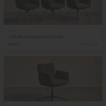
COR
COR Alvo Drehstuhl mit Drah...
€ 1.259,-
35% Nachlass