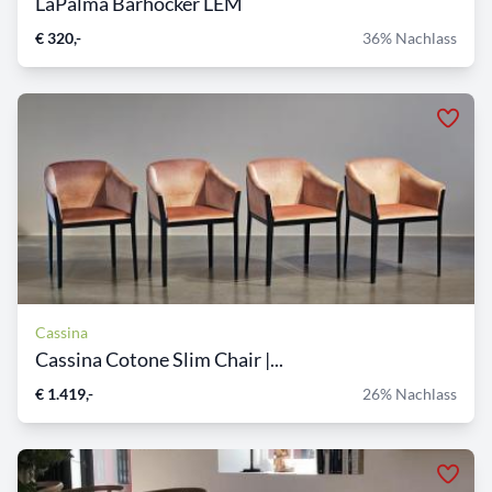
LaPalma Barhocker LEM
€ 320,-
36% Nachlass
Cassina
Cassina Cotone Slim Chair |...
€ 1.419,-
26% Nachlass