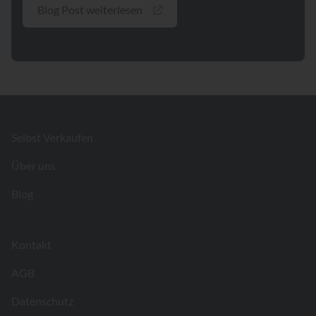
Blog Post weiterlesen
Footer
Selbst Verkaufen
Über uns
Blog
Kontakt
AGB
Datenschutz