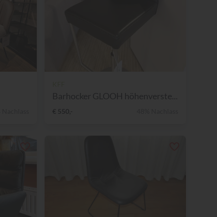
KFF
Barhocker GLOOH höhenverste...
 Nachlass
€ 550,-
48% Nachlass