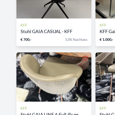
KFF
KFF
Stuhl GAIA CASUAL - KFF
KFF Ga
€ 700,-
53% Nachlass
€ 1.000,-
KFF
KFF
Stuhl GAIA LINE 4-Fuß-Rr.ge...
Stuhl G