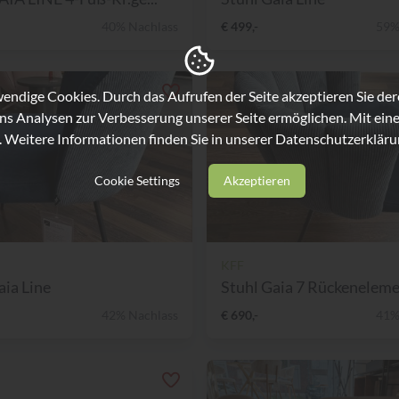
40% Nachlass
€ 499,-
59%
ndige Cookies. Durch das Aufrufen der Seite akzeptieren Sie de
ns Analysen zur Verbesserung unserer Seite ermöglichen. Mit eine
. Weitere Informationen finden Sie in unserer
Datenschutzerkläru
Cookie Settings
Akzeptieren
KFF
aia Line
Stuhl Gaia 7 Rückenelem
42% Nachlass
€ 690,-
41%