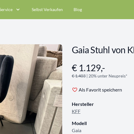
Service
Selbst Verkaufen
Blog
Gaia Stuhl von 
€ 1.129,-
Angebotsinformationen
€ 1.403
| 20% unter Neupreis*
Als Favorit speichern
Hersteller
KFF
Modell
Gaia