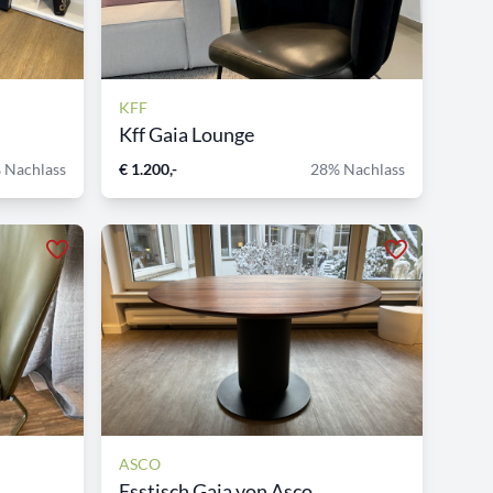
KFF
Kff Gaia Lounge
 Nachlass
€ 1.200,-
28% Nachlass
ASCO
Esstisch Gaia von Asco