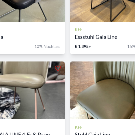
KFF
ia
Essstuhl Gaia Line
10% Nachlass
€ 1.395,-
15%
KFF
AIA LINE 4-Fuß-Rr.ge...
Stuhl Gaia Line