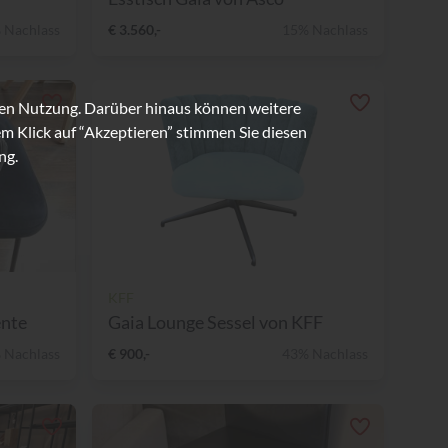
 Nachlass
€ 3.560,-
15% Nachlass
ren Nutzung. Darüber hinaus können weitere
m Klick auf “Akzeptieren” stimmen Sie diesen
ng.
KFF
ente
Gaia Lounge Sessel von KFF
 Nachlass
€ 900,-
43% Nachlass