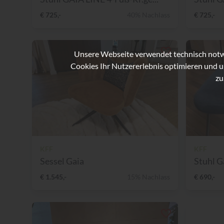
€ 725,-
40% Nachlass
€ 725,-
Unsere Webseite verwendet technisch notwe
Cookies Ihr Nutzererlebnis optimieren und u
zu
KFF
KFF
Sessel Gaia
Stuhl G
€ 1.545,-
15% Nachlass
€ 690,-