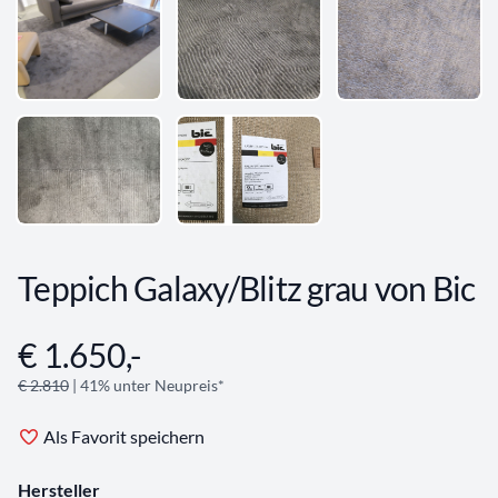
Teppich Galaxy/Blitz grau von Bic
€ 1.650,-
Angebotsinformationen
€ 2.810
| 41% unter Neupreis*
Als Favorit speichern
Hersteller