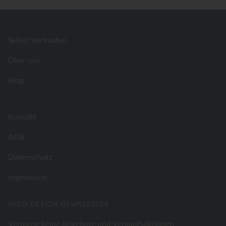
Footer
Selbst Verkaufen
Über uns
Blog
Kontakt
AGB
Datenschutz
Impressum
USED-DESIGN NEWSLETTER
Verpasse keine Angebote und Verkaufsaktionen