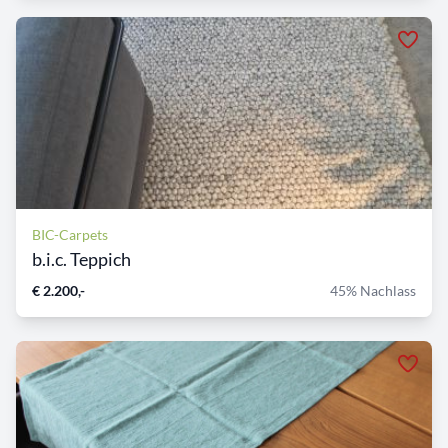
BIC-Carpets
b.i.c. Teppich
€ 2.200,-
45% Nachlass