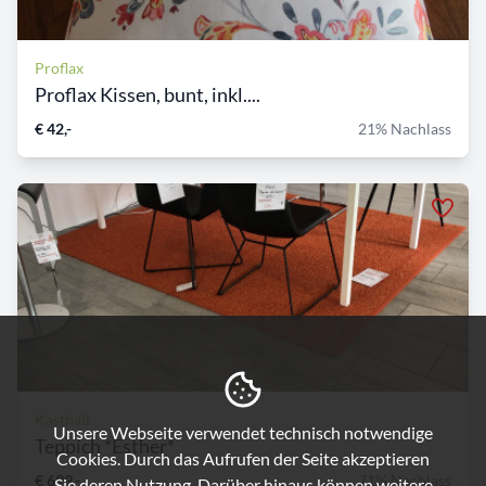
Proflax
Proflax Kissen, bunt, inkl....
€ 42,-
21% Nachlass
Kasthall
Unsere Webseite verwendet technisch notwendige
Teppich *Esther*
Cookies. Durch das Aufrufen der Seite akzeptieren
€ 699,-
71% Nachlass
Sie deren Nutzung. Darüber hinaus können weitere