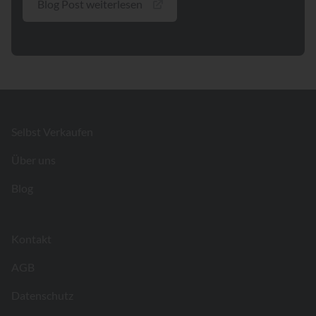
Blog Post weiterlesen
Footer
Selbst Verkaufen
Über uns
Blog
Kontakt
AGB
Datenschutz