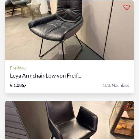
Freifrau
Leya Armchair Low von Freif...
€ 1.085,-
10% Nachlass