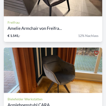
Freifrau
Amelie Armchair von Freifra...
€ 1.541,-
12% Nachlass
Bielefelder Werkstätten
Armlehnenstuhl CARA