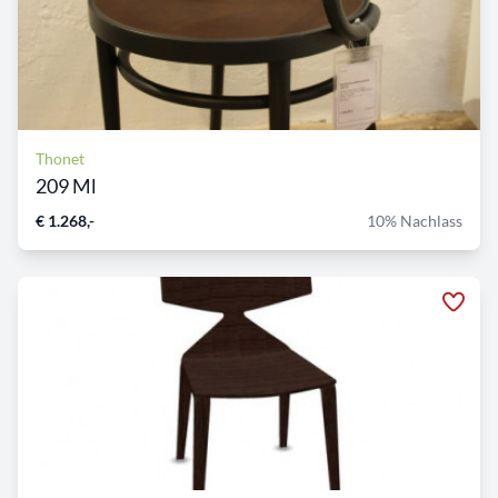
Thonet
209 Ml
€ 1.268,-
10% Nachlass