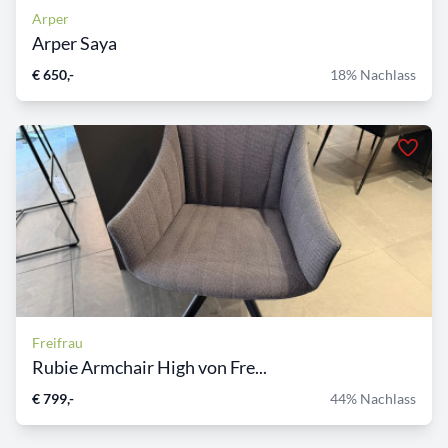
Arper
Arper Saya
€ 650,-
18% Nachlass
Freifrau
Rubie Armchair High von Fre...
€ 799,-
44% Nachlass