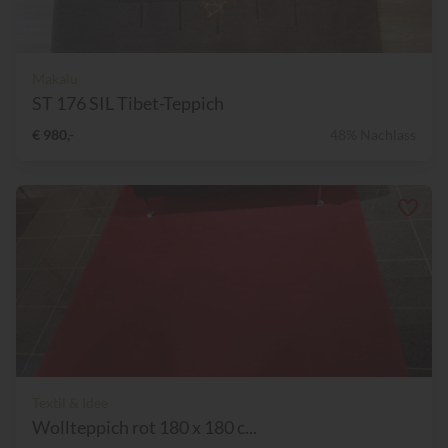
Makalu
ST 176 SIL Tibet-Teppich
€ 980,-
48% Nachlass
Textil & Idee
Wollteppich rot 180 x 180 c...