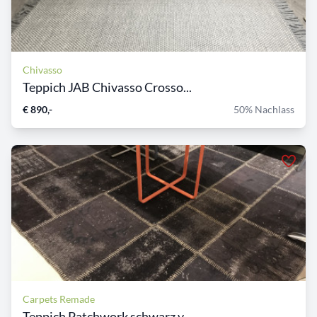
Chivasso
Teppich JAB Chivasso Crosso...
€ 890,-
50% Nachlass
Carpets Remade
Teppich Patchwork schwarz v...